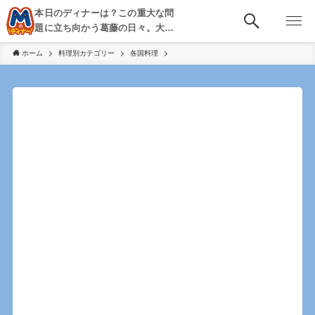
本日のディナーは？この重大な問
題に立ち向かう葛藤の日々。大
阪・京都・神戸を中心とした食べ
ホーム
料理別カテゴリー
各国料理
歩き、飲み歩きを綴る。