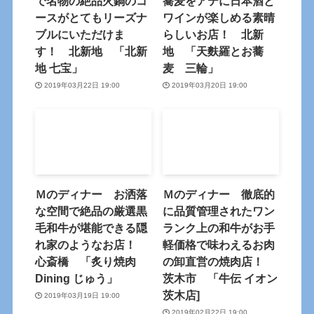
で名物の絶品火鍋のコ
蕎麦をアテに日本酒と
ースがとてもリーズナ
ワインが楽しめる素晴
ブルにいただけま
らしいお店！ 北新
す！ 北新地 「北新
地 「天麩羅とお蕎
地 七宝」
麦 三輪」
2019年03月22日 19:00
2019年03月20日 19:00
Ｍのディナー お洒落
Ｍのディナー 徹底的
な空間で絶品の厳選黒
に品質管理されたワン
毛和牛が堪能できる隠
ランク上の和牛がお手
れ家のようなお店！
軽価格で味わえるお肉
心斎橋 「炙り焼肉
の卸直営の焼肉店！
Dining じゅう」
茨木市 「牛伝 イオン
茨木店]
2019年03月19日 19:00
2019年02月22日 19:00