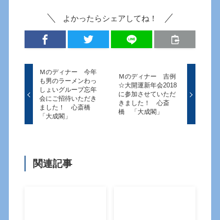
よかったらシェアしてね！
Ｍのディナー 今年
Ｍのディナー 吉例
も男のラーメンわっ
☆大開運新年会2018
しょいグループ忘年
に参加させていただ
会にご招待いただき
きました！ 心斎
ました！ 心斎橋
橋 「大成閣」
「大成閣」
関連記事