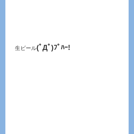
(ﾟДﾟ)ﾌﾟﾊｰ!
生ビール