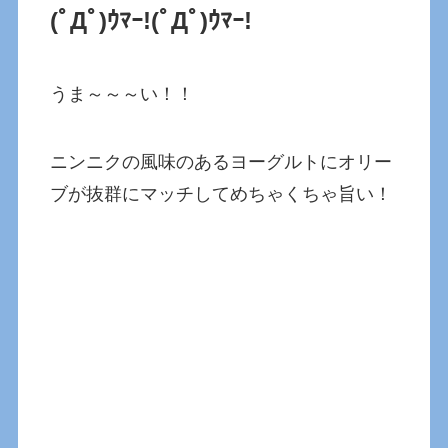
(ﾟДﾟ)ｳﾏｰ!(ﾟДﾟ)ｳﾏｰ!
うま～～～い！！
ニンニクの風味のあるヨーグルトにオリー
ブが抜群にマッチしてめちゃくちゃ旨い！