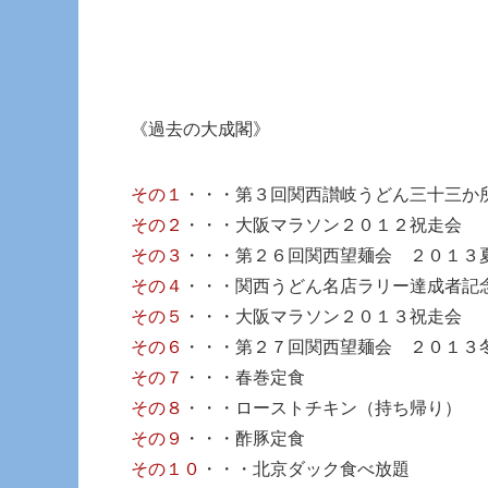
《過去の大成閣》
その１
・・・第３回関西讃岐うどん三十三か
その２
・・・大阪マラソン２０１２祝走会
その３
・・・第２６回関西望麺会 ２０１３
その４
・・・関西うどん名店ラリー達成者記
その５
・・・大阪マラソン２０１３祝走会
その６
・・・第２７回関西望麺会 ２０１３
その７
・・・春巻定食
その８
・・・ローストチキン（持ち帰り）
その９
・・・酢豚定食
その１０
・・・北京ダック食べ放題