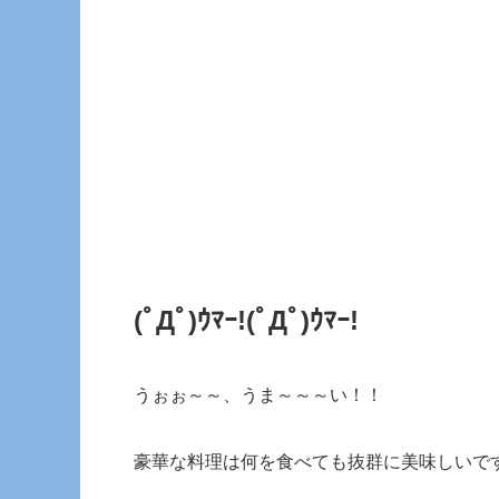
(ﾟДﾟ)ｳﾏｰ!(ﾟДﾟ)ｳﾏｰ!
うぉぉ～～、うま～～～い！！
豪華な料理は何を食べても抜群に美味しいで