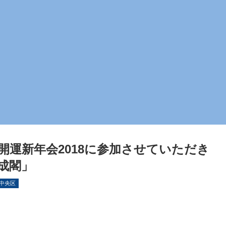
開運新年会2018に参加させていただき
成閣」
中央区