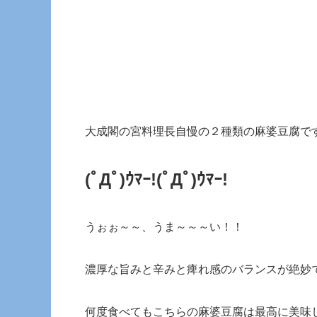
大成閣の宮料理長自慢の２種類の麻婆豆腐で
(ﾟДﾟ)ｳﾏｰ!(ﾟДﾟ)ｳﾏｰ!
うぉぉ～～、うま～～～い！！
濃厚な旨みと辛みと痺れ感のバランスが絶妙
何度食べてもこちらの麻婆豆腐は最高に美味