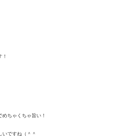
す！
でめちゃくちゃ旨い！
しいですね（＾＾