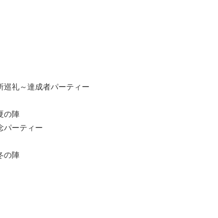
所巡礼～達成者パーティー
夏の陣
念パーティー
冬の陣