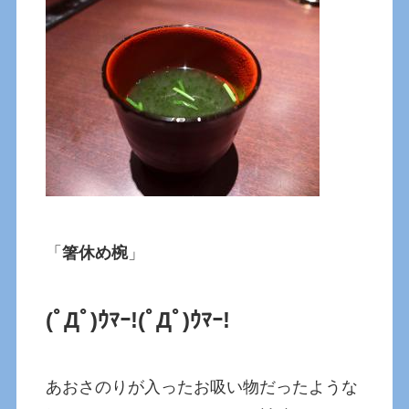
「
箸休め椀
」
(ﾟДﾟ)ｳﾏｰ!(ﾟДﾟ)ｳﾏｰ!
あおさのりが入ったお吸い物だったような