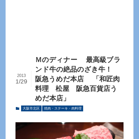
Ｍのディナー 最高級ブラ
ンド牛の絶品のざき牛！
2013
阪急うめだ本店 「和匠肉
1/29
料理 松屋 阪急百貨店う
めだ本店」
大阪市北区
焼肉・ステーキ・肉料理