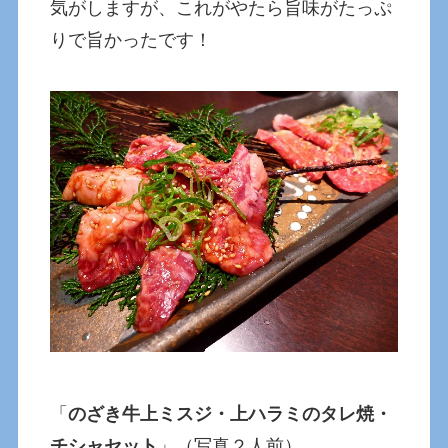
気がしますが、これがやたら旨味がたっぷ
りで旨かったです！
「
のざき牛上ミスジ・上ハラミのタレ焼・
チシャセット
」（写真２人前）