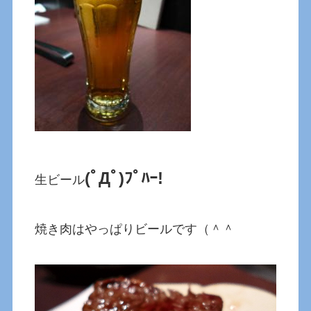
(ﾟДﾟ)ﾌﾟﾊｰ!
生ビール
焼き肉はやっぱりビールです（＾＾