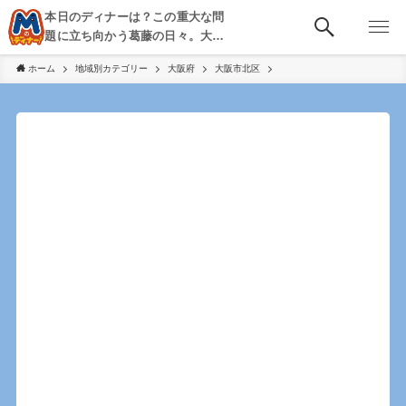
本日のディナーは？この重大な問
題に立ち向かう葛藤の日々。大
阪・京都・神戸を中心とした食べ
ホーム
地域別カテゴリー
大阪府
大阪市北区
歩き、飲み歩きを綴る。