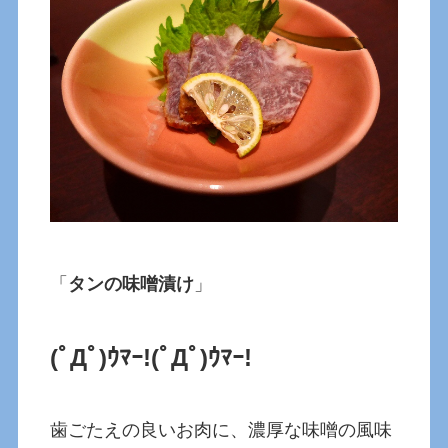
「
タンの味噌漬け
」
(ﾟДﾟ)ｳﾏｰ!(ﾟДﾟ)ｳﾏｰ!
歯ごたえの良いお肉に、濃厚な味噌の風味