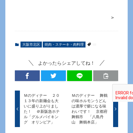
>
大阪市北区
焼肉・ステーキ・肉料理
よかったらシェアしてね！
Ｍのディナー ２０
Ｍのディナー 舞鶴
１３年の新麺会も大
の味ホルモンうどん
いに盛り上がりまし
は濃厚で癖になる味
た！ ＠新阪急ホテ
わいです！ 京都府
ル「グルメバイキン
舞鶴市 「八島丹
グ オリンピア」
山 舞鶴本店」