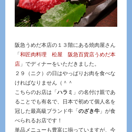
阪急うめだ本店の１３階にある焼肉屋さん
「
和匠肉料理 松屋 阪急百貨店うめだ本
店
」でディナーをいただきました。
２９（ニク）の日はやっぱりお肉を食べな
ければなりません（＾＾
こちらのお店は「
ハラミ
」の名付け親であ
ることでも有名で、日本で初めて個人名を
冠した最高級ブランド牛「
のざき牛
」が食
べられるお店です！
単品メニューも豊富に揃っていますが、今