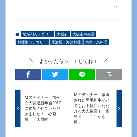
>
地域別カテゴリー
大阪府
大阪市中央区
料理別カテゴリー
居酒屋・海鮮料理
焼鳥・鳥料理
よかったらシェアしてね！
Ｍのディナー 厳選
Ｍのディナー 吉例
された黒毛和牛がと
☆大開運新年会2017
てもお手軽にいただ
に参加させていただ
ける大人気店！ 福
きました！ 心斎
島区 「ここから
橋 「大成閣」
屋」