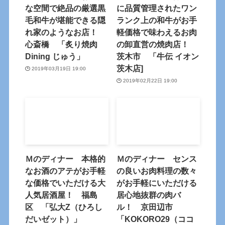
な空間で絶品の厳選黒
に品質管理されたワン
毛和牛が堪能できる隠
ランク上の和牛がお手
れ家のようなお店！
軽価格で味わえるお肉
心斎橋 「炙り焼肉
の卸直営の焼肉店！
Dining じゅう」
茨木市 「牛伝 イオン
茨木店]
2019年03月19日 19:00
2019年02月22日 19:00
Ｍのディナー 本格的
Ｍのディナー センス
なお酒のアテがお手軽
の良いお肉料理の数々
な価格でいただける大
がお手軽にいただける
人気居酒屋！ 福島
居心地抜群の肉バ
区 「弘大Z（ひろし
ル！ 京田辺市
だいゼット）」
「KOKORO29（ココ