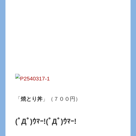
「
焼とり丼
」（７００円）
(ﾟДﾟ)ｳﾏｰ!(ﾟДﾟ)ｳﾏｰ!