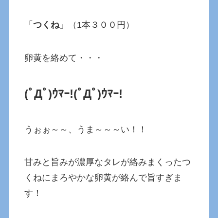
「
つくね
」（1本３００円）
卵黄を絡めて・・・
(ﾟДﾟ)ｳﾏｰ!(ﾟДﾟ)ｳﾏｰ!
うぉぉ～～、うま～～～い！！
甘みと旨みが濃厚なタレが絡みまくったつ
くねにまろやかな卵黄が絡んで旨すぎま
す！