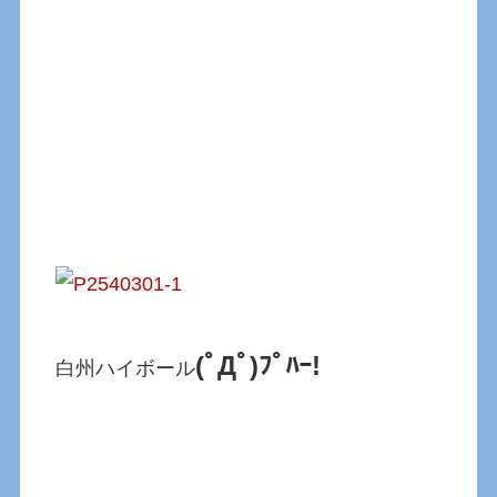
(ﾟДﾟ)ﾌﾟﾊｰ!
白州ハイボール