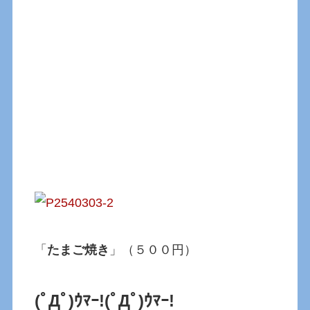
「
たまご焼き
」（５００円）
(ﾟДﾟ)ｳﾏｰ!(ﾟДﾟ)ｳﾏｰ!