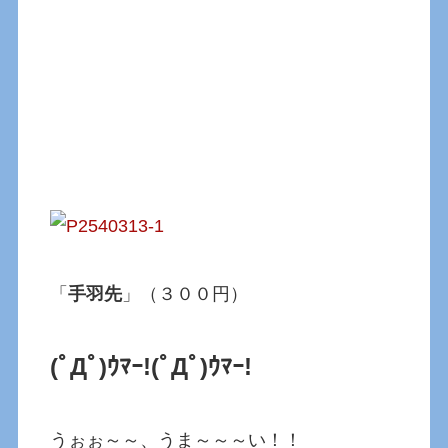
「
手羽先
」（３００円）
(ﾟДﾟ)ｳﾏｰ!(ﾟДﾟ)ｳﾏｰ!
うぉぉ～～、うま～～～い！！