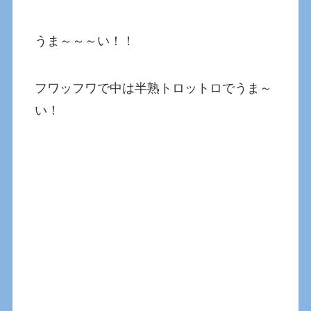
うま～～～い！！
フワッフワで中は半熟トロットロでうま～
い！