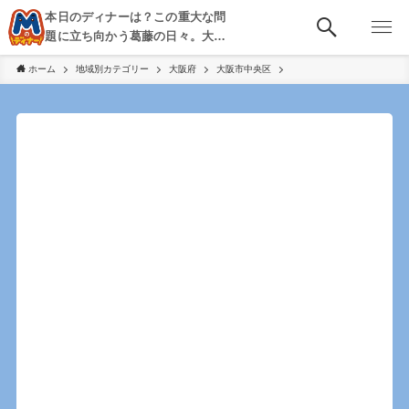
本日のディナーは？この重大な問
題に立ち向かう葛藤の日々。大
阪・京都・神戸を中心とした食べ
ホーム
地域別カテゴリー
大阪府
大阪市中央区
歩き、飲み歩きを綴る。