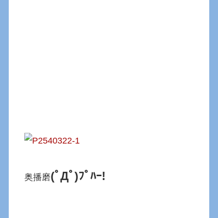
(ﾟДﾟ)ﾌﾟﾊｰ!
奥播磨