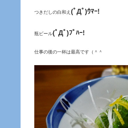
(ﾟДﾟ)ｳﾏｰ!
つきだしの白和え
(ﾟДﾟ)ﾌﾟﾊｰ!
瓶ビール
仕事の後の一杯は最高です（＾＾