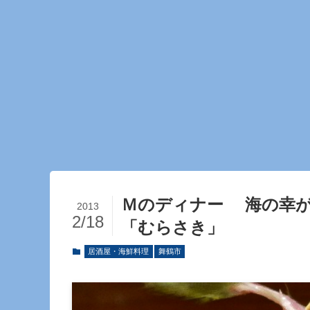
Ｍのディナー 海の幸
2013
2/18
「むらさき」
居酒屋・海鮮料理
舞鶴市