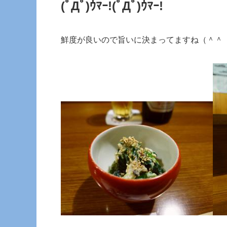
(ﾟДﾟ)ｳﾏｰ!
(ﾟДﾟ)ｳﾏｰ!
鮮度が良いので旨いに決まってますね（＾＾