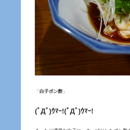
「
白子ポン酢
」
(ﾟДﾟ)ｳﾏｰ!
(ﾟДﾟ)ｳﾏｰ!