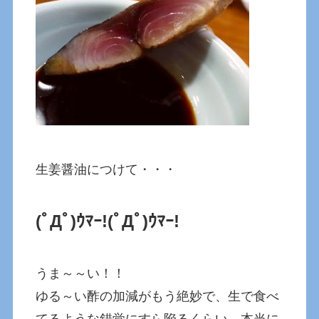
生姜醤油につけて・・・
(ﾟДﾟ)ｳﾏｰ!
(ﾟДﾟ)ｳﾏｰ!
うま～～い！！
ゆる～い酢の加減がもう絶妙で、生で食べ