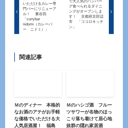
で大人気のハンバー
いただけるカレー専
グ食べられるダイニ
門バーにリニューア
ングがオープンしま
ル！ 裏谷四
す！ 京都府京田辺
「currybar
市 「ココロキッチ
nidomi（カレーバ
ン」
ー ニドミ）」
関連記事
Ｍのディナー 本格的
Ｍのハシゴ酒 フルー
なお酒のアテがお手軽
ツサワーが名物のほっ
な価格でいただける大
こり落ち着けて居心地
人気居酒屋！ 福島
抜群の隠れ家居酒