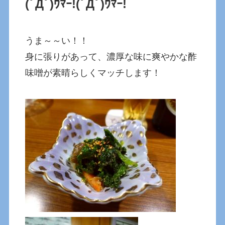
(ﾟДﾟ)ｳﾏｰ!
(ﾟДﾟ)ｳﾏｰ!
うま～～い！！
身に張りがあって、濃厚な味に爽やかな酢
味噌が素晴らしくマッチします！