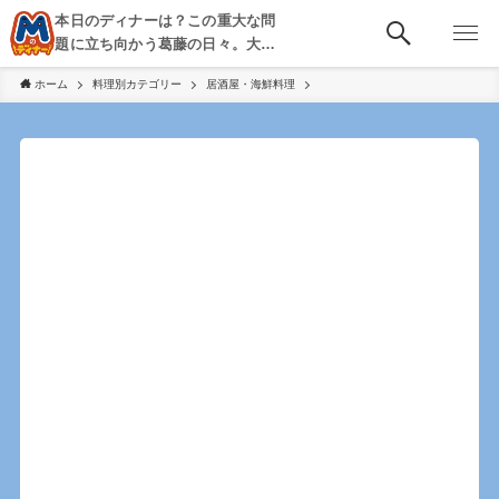
本日のディナーは？この重大な問
題に立ち向かう葛藤の日々。大
阪・京都・神戸を中心とした食べ
ホーム
料理別カテゴリー
居酒屋・海鮮料理
歩き、飲み歩きを綴る。