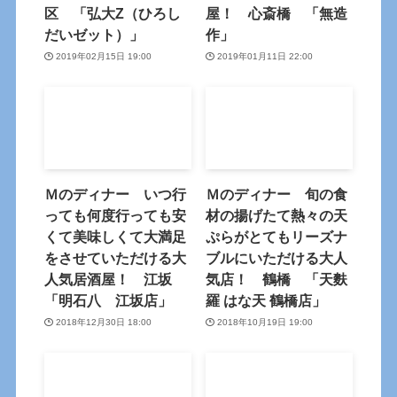
区 「弘大Z（ひろし
屋！ 心斎橋 「無造
だいゼット）」
作」
2019年02月15日 19:00
2019年01月11日 22:00
Ｍのディナー いつ行
Ｍのディナー 旬の食
っても何度行っても安
材の揚げたて熱々の天
くて美味しくて大満足
ぷらがとてもリーズナ
をさせていただける大
ブルにいただける大人
人気居酒屋！ 江坂
気店！ 鶴橋 「天麩
「明石八 江坂店」
羅 はな天 鶴橋店」
2018年12月30日 18:00
2018年10月19日 19:00