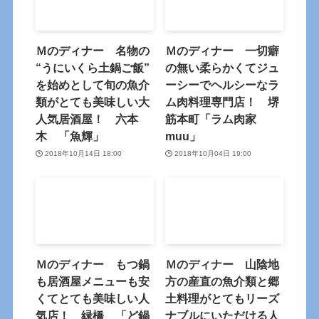
Ｍのディナー 名物の
Ｍのディナー 一切癖
“うにいくら土鍋ご飯”
の無い柔らかくてジュ
を始めとして旬の魚介
ーシーでヘルシーなラ
類がとても美味しい大
ム肉料理専門店！ 堺
人気居酒屋！ 六本
筋本町「ラム肉家
木 「魚輝」
muu」
2018年10月14日 18:00
2018年10月04日 19:00
Ｍのディナー もつ鍋
Ｍのディナー 山陰地
も居酒屋メニューも安
方の産直の魚介類と郷
くてとても美味しい人
土料理がとてもリーズ
気店！ 緑橋 「ど鍋
ナブルにいただける人