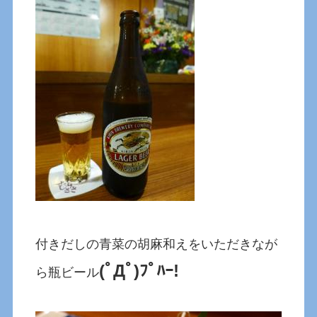
付きだしの青菜の胡麻和えをいただきなが
(ﾟДﾟ)ﾌﾟﾊｰ!
ら瓶ビール