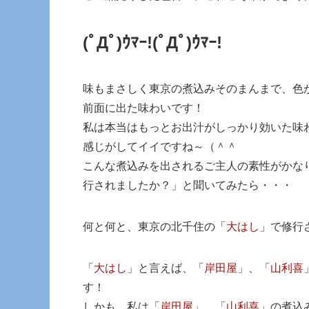
(ﾟДﾟ)ｳﾏｰ!
(ﾟДﾟ)ｳﾏｰ!
味もまさしく東京の煮込みそのまんまで、色
前面に出た味わいです！
私は本当はもっとお出汁がしっかり効いた味
感じがしてイイですね～（＾＾
こんな煮込みを出されるご主人の素性がかな
行されましたか？」と聞いてみたら・・・
何と何と、東京の北千住の「
大はし
」で修行
「
大はし
」と言えば、「
岸田屋
」、「
山利喜
す！
しかも、私は「
岸田屋
」、「
山利喜
」の煮込