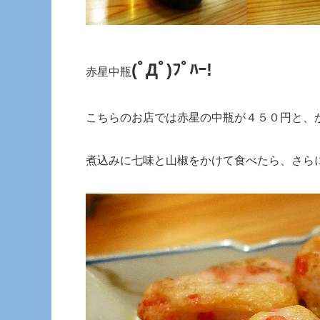
(ﾟДﾟ)ﾌﾟﾊｰ!
赤星中瓶
こちらのお店では赤星の中瓶が４５０円と、
煮込みに七味と山椒をかけて食べたら、さら