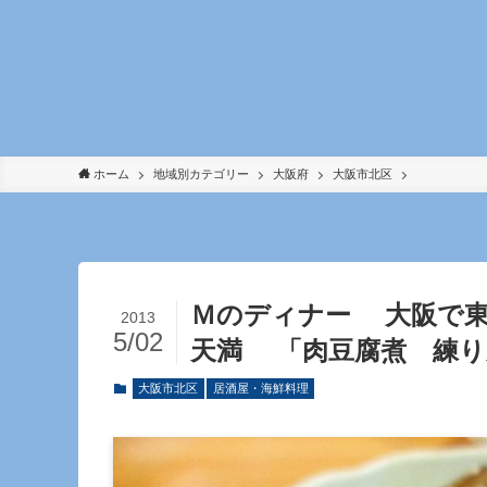
ホーム
地域別カテゴリー
大阪府
大阪市北区
Ｍのディナー 大阪で
2013
5/02
天満 「肉豆腐煮 練り
大阪市北区
居酒屋・海鮮料理