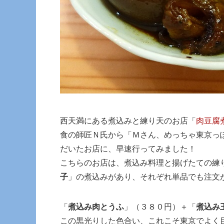
西天満にある煮込みと練り天のお店「
肉豆腐
食の師匠Ｎ氏から「Ｍさん、めっちゃ東京っ
だいたお店に、早速行ってみました！
こちらのお店は、煮込み料理と揚げたての練
子
」の煮込みがあり、それぞれ単品でも注文
「
煮込み肉とうふ
」（３８０円）＋「
煮込み
この黒光りした色合い、これこそ東京でよく