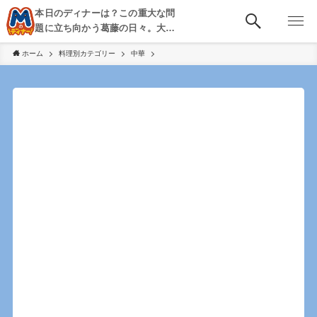
本日のディナーは？この重大な問
題に立ち向かう葛藤の日々。大
阪・京都・神戸を中心とした食べ
ホーム
料理別カテゴリー
中華
歩き、飲み歩きを綴る。