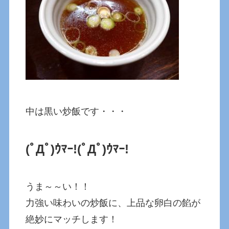
中は黒い炒飯です・・・
(ﾟДﾟ)ｳﾏｰ!
(ﾟДﾟ)ｳﾏｰ!
うま～～い！！
力強い味わいの炒飯に、上品な卵白の餡が
絶妙にマッチします！