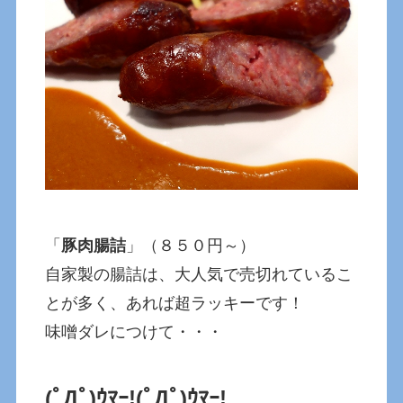
「
豚肉腸詰
」（８５０円～）
自家製の腸詰は、大人気で売切れているこ
とが多く、あれば超ラッキーです！
味噌ダレにつけて・・・
(ﾟДﾟ)ｳﾏｰ!
(ﾟДﾟ)ｳﾏｰ!