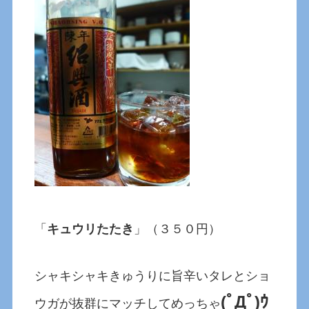
「
キュウリたたき
」（３５０円）
シャキシャキきゅうりに旨辛いタレとショ
(ﾟДﾟ)ｳ
ウガが抜群にマッチしてめっちゃ