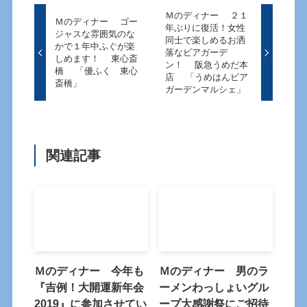
Ｍのディナー ２１
Ｍのディナー ゴー
年ぶりに復活！女性
ジャスな雰囲気のな
同士で楽しめるお洒
かで１年中ふぐが楽
落なビアガーデ
しめます！ 東心斎
ン！ 阪急うめだ本
橋 「優ふく 東心
店 「うめはんビア
斎橋」
ガーデンマルシェ」
関連記事
Ｍのディナー 今年も
Ｍのディナー 男のラ
『吉例！大開運新年会
ーメンわっしょいグル
2019』に参加させてい
ープ大感謝祭にご招待