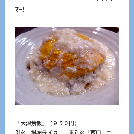
ﾏｰ!
「
天津焼飯
」（９５０円）
別名「
掛布ライス
」、裏別名「
西口
」で