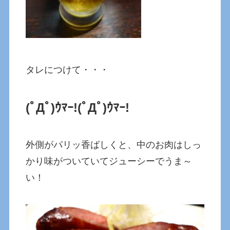
タレにつけて・・・
(ﾟДﾟ)ｳﾏｰ!
(ﾟДﾟ)ｳﾏｰ!
外側がパリッ香ばしくと、中のお肉はしっ
かり味がついていてジューシーでうま～
い！