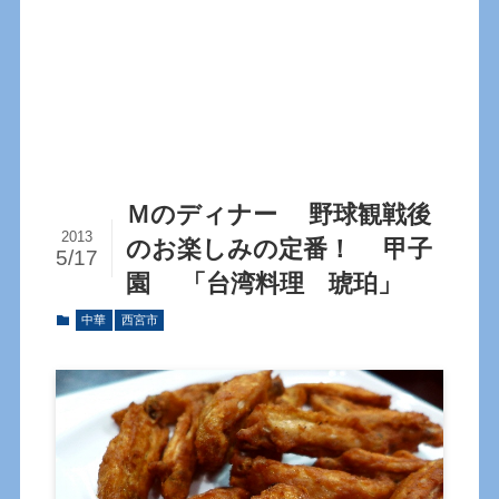
Ｍのディナー 野球観戦後
2013
のお楽しみの定番！ 甲子
5/17
園 「台湾料理 琥珀」
中華
西宮市