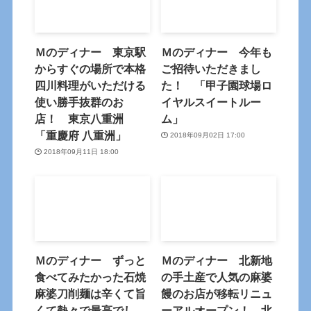
Ｍのディナー 東京駅
Ｍのディナー 今年も
からすぐの場所で本格
ご招待いただきまし
四川料理がいただける
た！ 「甲子園球場ロ
使い勝手抜群のお
イヤルスイートルー
店！ 東京八重洲
ム」
「重慶府 八重洲」
2018年09月02日 17:00
2018年09月11日 18:00
Ｍのディナー ずっと
Ｍのディナー 北新地
食べてみたかった石焼
の手土産で人気の麻婆
麻婆刀削麺は辛くて旨
饅のお店が移転リニュ
くて熱々で最高でし
ーアルオープン！ 北