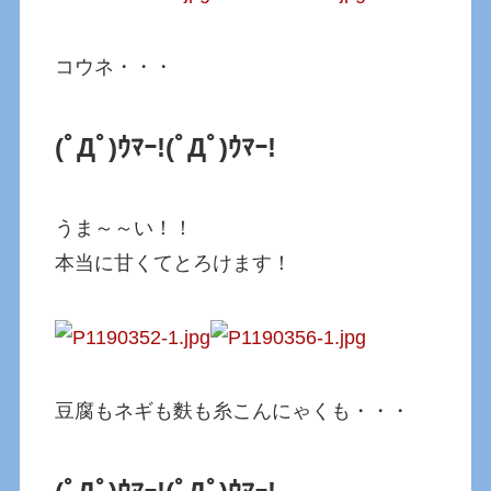
コウネ・・・
(ﾟДﾟ)ｳﾏｰ!
(ﾟДﾟ)ｳﾏｰ!
うま～～い！！
本当に甘くてとろけます！
豆腐もネギも麩も糸こんにゃくも・・・