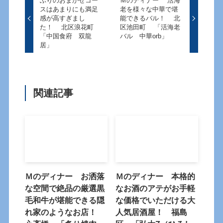
ぶりのおまかせコー
Ｍのディナー 活海
スはあまりにも満足
老を様々な中華で堪
感が高すぎまし
能できるバル！ 北
た！ 北区浪花町
区池田町 「活海老
「中国食府 双龍
バル 中華orb」
居」
関連記事
Ｍのディナー お洒落
Ｍのディナー 本格的
な空間で絶品の厳選黒
なお酒のアテがお手軽
毛和牛が堪能できる隠
な価格でいただける大
れ家のようなお店！
人気居酒屋！ 福島