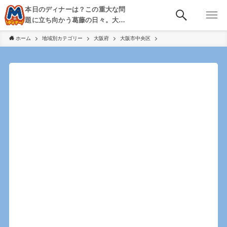
本日のディナーは？この重大な問
題に立ち向かう葛藤の日々。大
阪・京都・神戸を中心とした食べ
ホーム
地域別カテゴリー
大阪府
大阪市中央区
歩き、飲み歩きを綴る。