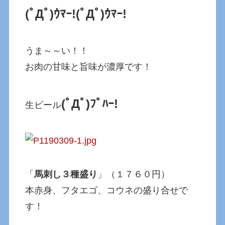
(ﾟДﾟ)ｳﾏｰ!
(ﾟДﾟ)ｳﾏｰ!
うま～～い！！
お肉の甘味と旨味が濃厚です！
(ﾟДﾟ)ﾌﾟﾊｰ!
生ビール
「
馬刺し３種盛り
」（１７６０円）
本赤身、フタエゴ、コウネの盛り合せで
す！