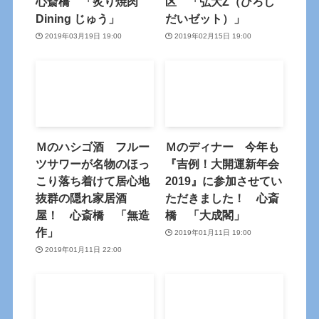
心斎橋 「炙り焼肉
区 「弘大Z（ひろし
Dining じゅう」
だいゼット）」
2019年03月19日 19:00
2019年02月15日 19:00
Ｍのハシゴ酒 フルー
Ｍのディナー 今年も
ツサワーが名物のほっ
『吉例！大開運新年会
こり落ち着けて居心地
2019』に参加させてい
抜群の隠れ家居酒
ただきました！ 心斎
屋！ 心斎橋 「無造
橋 「大成閣」
作」
2019年01月11日 19:00
2019年01月11日 22:00