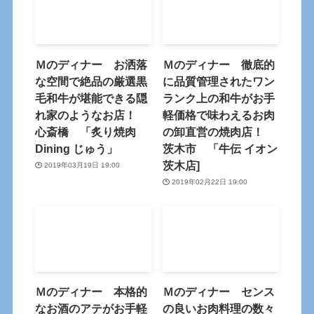
Ｍのディナー お洒落
Ｍのディナー 徹底的
な空間で絶品の厳選黒
に品質管理されたワン
毛和牛が堪能できる隠
ランク上の和牛がお手
れ家のようなお店！
軽価格で味わえるお肉
心斎橋 「炙り焼肉
の卸直営の焼肉店！
Dining じゅう」
茨木市 「牛伝 イオン
茨木店]
2019年03月19日 19:00
2019年02月22日 19:00
Ｍのディナー 本格的
Ｍのディナー センス
なお酒のアテがお手軽
の良いお肉料理の数々