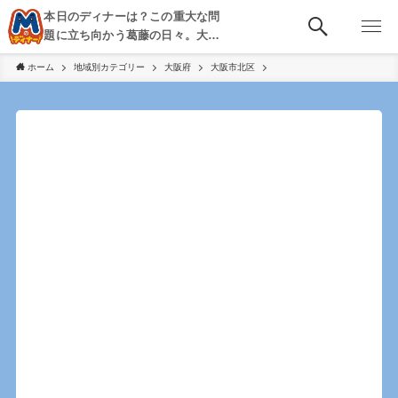
本日のディナーは？この重大な問
題に立ち向かう葛藤の日々。大
阪・京都・神戸を中心とした食べ
ホーム
地域別カテゴリー
大阪府
大阪市北区
歩き、飲み歩きを綴る。