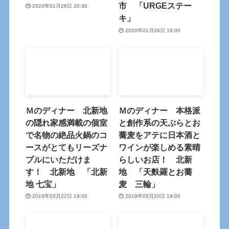
市 「URGEステー
2020年01月28日 20:30
キ」
2020年01月28日 19:00
Ｍのディナー 北新地
Ｍのディナー 本格派
の隠れ家感満載の個室
と創作系の天ぷらとお
で名物の絶品火鍋のコ
蕎麦をアテに日本酒と
ースがとてもリーズナ
ワインが楽しめる素晴
ブルにいただけま
らしいお店！ 北新
す！ 北新地 「北新
地 「天麩羅とお蕎
地 七宝」
麦 三輪」
2019年03月22日 19:00
2019年03月20日 19:00