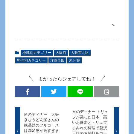
>
地域別カテゴリー
大阪府
大阪市北区
料理別カテゴリー
洋食全般
未分類
よかったらシェアしてね！
Ｍのディナー トリュ
Ｍのディナー 大好
フが乗った日本一高
きなうどん屋さんの
いお蕎麦とトリュフ
絶品鱧のフルコース
まみれの料理で贅沢
は満足感が高すぎま
三昧のお値打ちコー