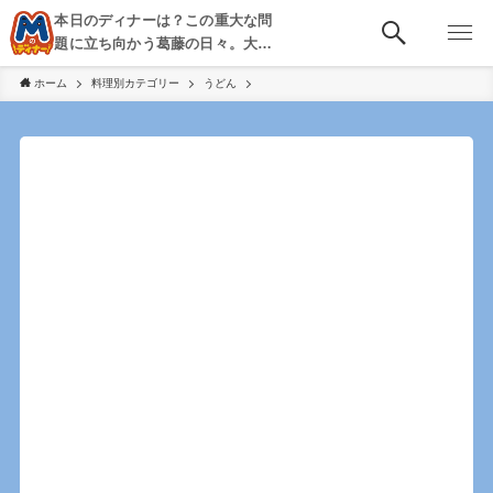
本日のディナーは？この重大な問
題に立ち向かう葛藤の日々。大
阪・京都・神戸を中心とした食べ
ホーム
料理別カテゴリー
うどん
歩き、飲み歩きを綴る。