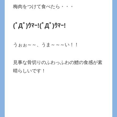
梅肉をつけて食べたら・・・
(ﾟДﾟ)ｳﾏｰ!
(ﾟДﾟ)ｳﾏｰ!
うぉぉ～～、うま～～～い！！
見事な骨切りのふわっふわの鱧の食感が素
晴らしいです！