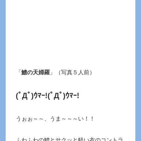
「
鱧の天婦羅
」（写真５人前）
(ﾟДﾟ)ｳﾏｰ!
(ﾟДﾟ)ｳﾏｰ!
うぉぉ～～、うま～～～い！！
ふわふわの鱧とサクッと軽い衣のコントラ