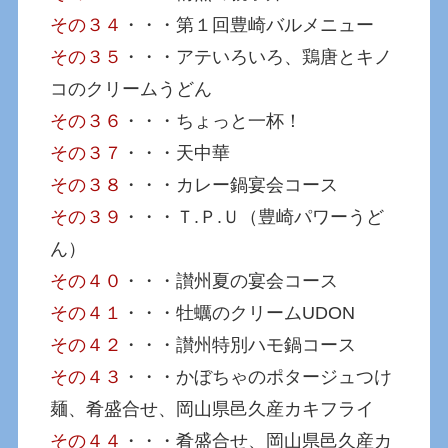
その３４
・・・第１回豊崎バルメニュー
その３５
・・・アテいろいろ、鶏唐とキノ
コのクリームうどん
その３６
・・・ちょっと一杯！
その３７
・・・天中華
その３８
・・・カレー鍋宴会コース
その３９
・・・Ｔ.Ｐ.Ｕ（豊崎パワーうど
ん）
その４０
・・・讃州夏の宴会コース
その４１
・・・牡蠣のクリームUDON
その４２
・・・讃州特別ハモ鍋コース
その４３
・・・かぼちゃのポタージュつけ
麺、肴盛合せ、岡山県邑久産カキフライ
その４４
・・・肴盛合せ、岡山県邑久産カ