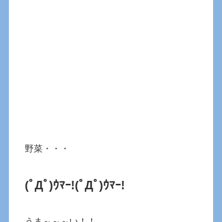
野菜・・・
(ﾟДﾟ)ｳﾏｰ!
(ﾟДﾟ)ｳﾏｰ!
うま～～～い！！