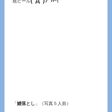
(ﾟДﾟ)ﾌﾟﾊｰ!
瓶ビール
「
鱧落とし
」（写真５人前）