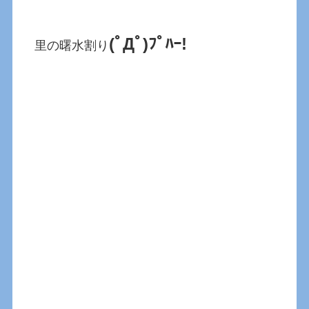
(ﾟДﾟ)ﾌﾟﾊｰ!
里の曙水割り