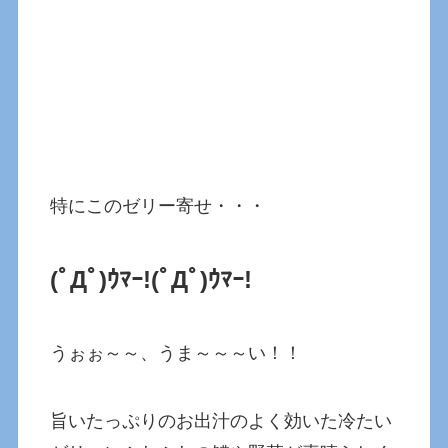
特にこのゼリー寄せ・・・
(ﾟДﾟ)ｳﾏｰ!
(ﾟДﾟ)ｳﾏｰ!
うぉぉ～～、うま～～～い！！
旨いたっぷりのお出汁のよく効いた冷たい