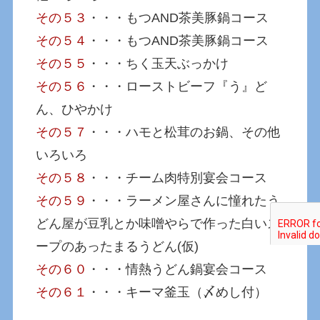
その５３
・・・もつAND茶美豚鍋コース
その５４
・・・もつAND茶美豚鍋コース
その５５
・・・ちく玉天ぶっかけ
その５６
・・・ローストビーフ『う』ど
ん、ひやかけ
その５７
・・・ハモと松茸のお鍋、その他
いろいろ
その５８
・・・チーム肉特別宴会コース
その５９
・・・ラーメン屋さんに憧れたう
どん屋が豆乳とか味噌やらで作った白いス
ープのあったまるうどん(仮)
その６０
・・・情熱うどん鍋宴会コース
その６１
・・・キーマ釜玉（〆めし付）