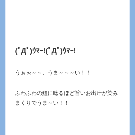
(ﾟДﾟ)ｳﾏｰ!
(ﾟДﾟ)ｳﾏｰ!
うぉぉ～～、うま～～～い！！
ふわふわの鱧に唸るほど旨いお出汁が染み
まくりでうま～い！！