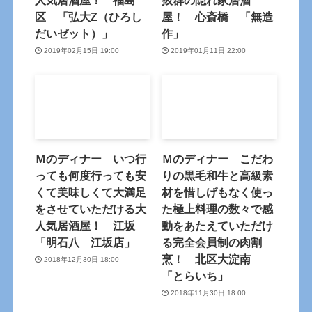
人気居酒屋！ 福島
抜群の隠れ家居酒
区 「弘大Z（ひろし
屋！ 心斎橋 「無造
だいゼット）」
作」
2019年02月15日 19:00
2019年01月11日 22:00
Ｍのディナー いつ行
Ｍのディナー こだわ
っても何度行っても安
りの黒毛和牛と高級素
くて美味しくて大満足
材を惜しげもなく使っ
をさせていただける大
た極上料理の数々で感
人気居酒屋！ 江坂
動をあたえていただけ
「明石八 江坂店」
る完全会員制の肉割
烹！ 北区大淀南
2018年12月30日 18:00
「とらいち」
2018年11月30日 18:00