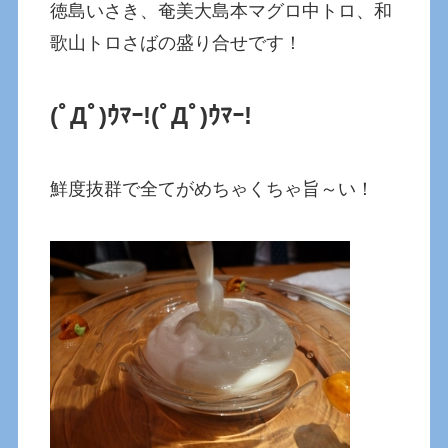
徳島いさき、奄美大島本マグロ中トロ、和
歌山トロさばの盛り合せです！
(ﾟДﾟ)ｳﾏｰ!
(ﾟДﾟ)ｳﾏｰ!
鮮度抜群で全てがめちゃくちゃ旨～い！