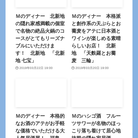
Ｍのディナー 北新地
Ｍのディナー 本格派
の隠れ家感満載の個室
と創作系の天ぷらとお
で名物の絶品火鍋のコ
蕎麦をアテに日本酒と
ースがとてもリーズナ
ワインが楽しめる素晴
ブルにいただけま
らしいお店！ 北新
す！ 北新地 「北新
地 「天麩羅とお蕎
地 七宝」
麦 三輪」
2019年03月22日 19:00
2019年03月20日 19:00
Ｍのディナー 本格的
Ｍのハシゴ酒 フルー
なお酒のアテがお手軽
ツサワーが名物のほっ
な価格でいただける大
こり落ち着けて居心地