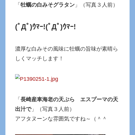
「
牡蠣の白みそグラタン
」（写真３人前）
(ﾟДﾟ)ｳﾏｰ!
(ﾟДﾟ)ｳﾏｰ!
濃厚な白みその風味に牡蠣の旨味が素晴ら
しくマッチします！
「
長崎産車海老の天ぷら エスプーマの天
出汁で
」（写真３人前）
アフタヌーンな雰囲気ですね～（＾＾