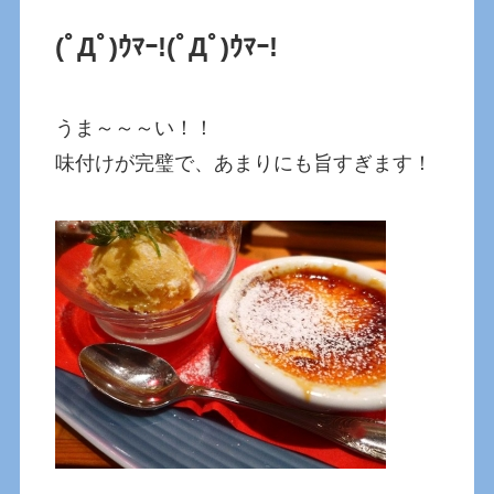
(ﾟДﾟ)ｳﾏｰ!
(ﾟДﾟ)ｳﾏｰ!
うま～～～い！！
味付けが完璧で、あまりにも旨すぎます！