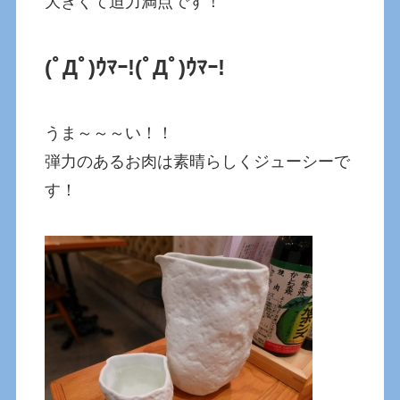
大きくて迫力満点です！
(ﾟДﾟ)ｳﾏｰ!
(ﾟДﾟ)ｳﾏｰ!
うま～～～い！！
弾力のあるお肉は素晴らしくジューシーで
す！