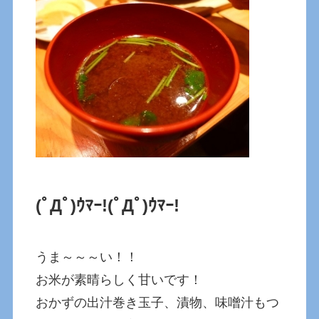
(ﾟДﾟ)ｳﾏｰ!
(ﾟДﾟ)ｳﾏｰ!
うま～～～い！！
お米が素晴らしく甘いです！
おかずの出汁巻き玉子、漬物、味噌汁もつ