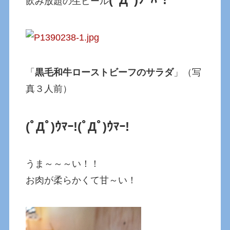
飲み放題の生ビール
「
黒毛和牛ローストビーフのサラダ
」（写
真３人前）
(ﾟДﾟ)ｳﾏｰ!
(ﾟДﾟ)ｳﾏｰ!
うま～～～い！！
お肉が柔らかくて甘～い！