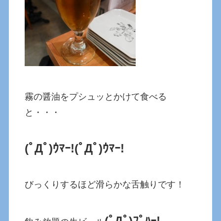
霧の醤油をプシュッとかけて食べる
と・・・
(ﾟДﾟ)ｳﾏｰ!
(ﾟДﾟ)ｳﾏｰ!
びっくりするほど滑らかな舌触りです！
(ﾟДﾟ)ﾌﾟﾊｰ!