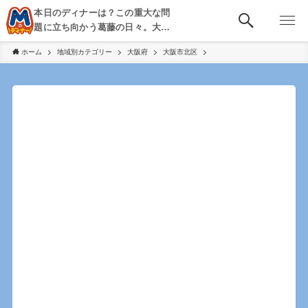
本日のディナーは？この重大な問
題に立ち向かう葛藤の日々。大
阪・京都・神戸を中心とした食べ
ホーム
地域別カテゴリー
大阪府
大阪市北区
歩き、飲み歩きを綴る。