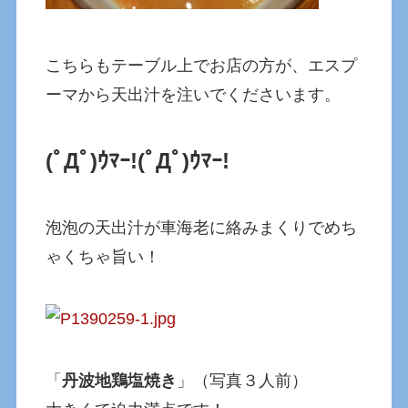
こちらもテーブル上でお店の方が、エスプ
ーマから天出汁を注いでくださいます。
(ﾟДﾟ)ｳﾏｰ!
(ﾟДﾟ)ｳﾏｰ!
泡泡の天出汁が車海老に絡みまくりでめち
ゃくちゃ旨い！
「
丹波地鶏塩焼き
」（写真３人前）