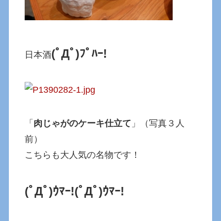
(ﾟДﾟ)ﾌﾟﾊｰ!
日本酒
「
肉じゃがのケーキ仕立て
」（写真３人
前）
こちらも大人気の名物です！
(ﾟДﾟ)ｳﾏｰ!
(ﾟДﾟ)ｳﾏｰ!