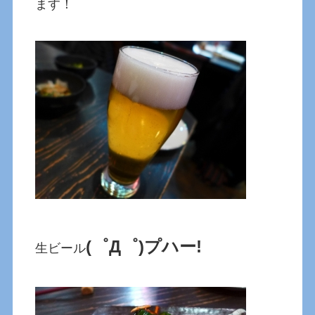
ます！
(゜Д゜)プハー!
生ビール