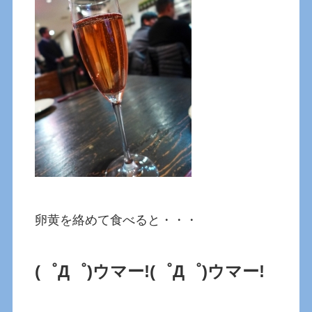
卵黄を絡めて食べると・・・
(゜Д゜)ウマー!
(゜Д゜)ウマー!