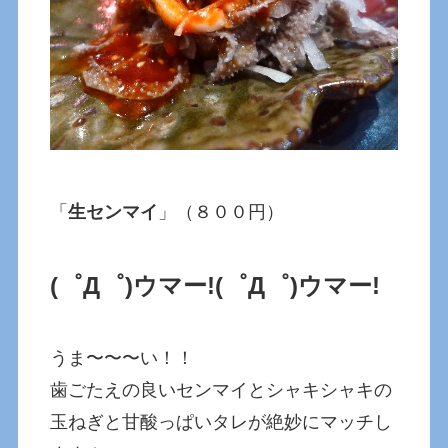
「
生センマイ
」（８００円）
(゜Д゜)ウマー!
(゜Д゜)ウマー!
うま〜〜〜い！！
歯ごたえの良いセンマイとシャキシャキの
玉ねぎと甘酸っぱいタレが絶妙にマッチし