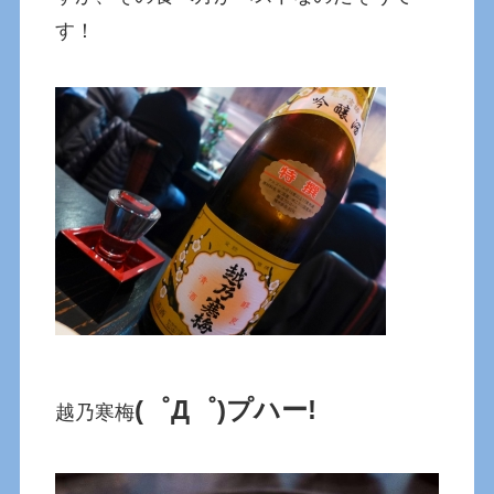
す！
(゜Д゜)プハー!
越乃寒梅