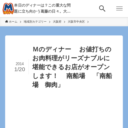
本日のディナーは？この重大な問
題に立ち向かう葛藤の日々。大
阪・京都・神戸を中心とした食べ
ホーム
地域別カテゴリー
大阪府
大阪市中央区
歩き、飲み歩きを綴る。
Ｍのディナー お値打ちの
お肉料理がリーズナブルに
2014
堪能できるお店がオープン
1/20
します！ 南船場 「南船
場 御肉」