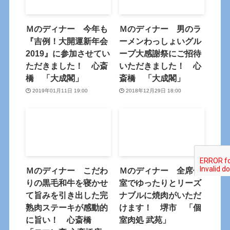
Ｍのディナー 今年も
Ｍのディナー 男のラ
『吉例！大開運新年会
ーメンわっしょいグル
2019』に参加させてい
ープ大感謝祭にご招待
ただきました！ 心斎
いただきました！ 心
橋 「大成閣」
斎橋 「大成閣」
2019年01月11日 19:00
2018年12月29日 18:00
Ｍのディナー こだわ
Ｍのディナー 全席個
りの黒毛和牛を寝かせ
室でゆったりとリーズ
て旨みを引き出した完
ナブルに焼肉がいただ
熟肉ステーキが感動的
けます！ 堺市 「個
に旨い！ 心斎橋
室肉処 武苑」