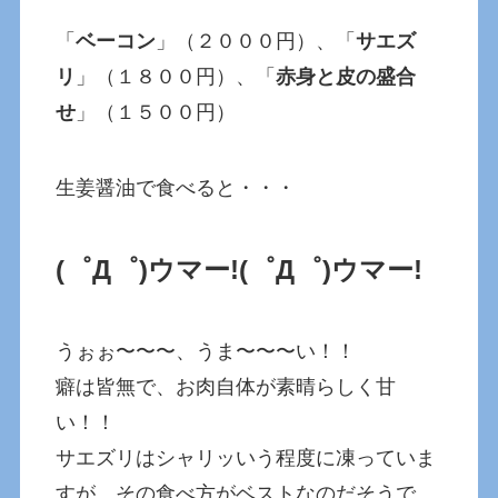
「
ベーコン
」（２０００円）、「
サエズ
リ
」（１８００円）、「
赤身と皮の盛合
せ
」（１５００円）
生姜醤油で食べると・・・
(゜Д゜)ウマー!
(゜Д゜)ウマー!
うぉぉ〜〜〜、うま〜〜〜い！！
癖は皆無で、お肉自体が素晴らしく甘
い！！
サエズリはシャリッいう程度に凍っていま
すが、その食べ方がベストなのだそうで