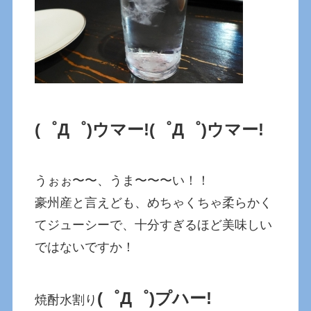
(゜Д゜)ウマー!
(゜Д゜)ウマー!
うぉぉ〜〜、うま〜〜〜い！！
豪州産と言えども、めちゃくちゃ柔らかく
てジューシーで、十分すぎるほど美味しい
ではないですか！
(゜Д゜)プハー!
焼酎水割り