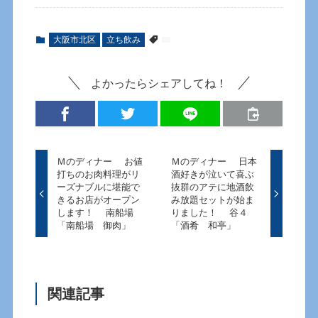
大阪市北区
立ち飲み
よかったらシェアしてね！
Ｍのディナー お値
Ｍのディナー 日本
打ちのお肉料理がリ
酒好きが泣いて喜ぶ
ーズナブルに堪能で
抜群のアテに地酒飲
きるお店がオープン
み放題セットが始ま
します！ 南船場
りました！ 谷４
「南船場 御肉」
「酒肴 和亭」
関連記事