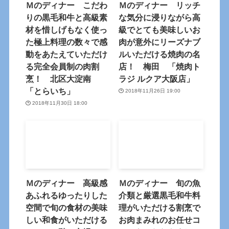
Ｍのディナー こだわ
Ｍのディナー リッチ
りの黒毛和牛と高級素
な気分に浸りながら高
材を惜しげもなく使っ
級でとても美味しいお
た極上料理の数々で感
肉が意外にリーズナブ
動をあたえていただけ
ルいただける焼肉の名
る完全会員制の肉割
店！ 梅田 「焼肉ト
烹！ 北区大淀南
ラジ ルクア大阪店」
「とらいち」
2018年11月26日 19:00
2018年11月30日 18:00
Ｍのディナー 高級感
Ｍのディナー 旬の魚
あふれるゆったりした
介類と厳選黒毛和牛料
空間で旬の食材の美味
理がいただける割烹で
しい和食がいただける
お肉まみれのお任せコ