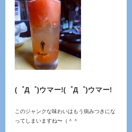
(゜Д゜)ウマー!
(゜Д゜)ウマー!
このジャンクな味わいはもう病みつきにな
ってしまいますね〜（＾＾