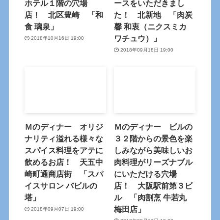
ホテル１階の穴場
ースをいただきまし
店！ 北区豊崎 「和
た！ 北新地 「肉炭
食 璃泉」
馨 和衷（ニクスミカ
ワチュウ）」
2018年10月16日 19:00
2018年09月18日 19:00
Ｍのディナー オリジ
Ｍのディナー ビルの
ナリティ溢れる様々な
３２階からの景色を楽
スパイス料理をアテに
しみながら美味しいお
飲めるお店！ 天五中
肉料理がリーズナブル
崎町通商店街 「スパ
にいただける穴場
イスサロン バビルの
店！ 大阪駅前第３ビ
塔」
ル 「肉割烹 牛若丸
梅田店」
2018年09月07日 19:00