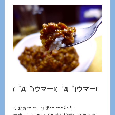
(゜Д゜)ウマー!
(゜Д゜)ウマー!
うぉぉ〜〜、うま〜〜〜い！！