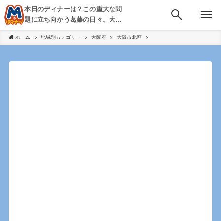
本日のディナーは？この重大な問
題に立ち向かう葛藤の日々。大
阪・京都・神戸を中心とした食べ
ホーム
地域別カテゴリー
大阪府
大阪市北区
歩き、飲み歩きを綴る。