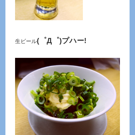
(゜Д゜)プハー!
生ビール