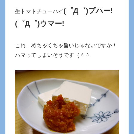
(゜Д゜)プハー!
生トマトチューハイ
(゜Д゜)ウマー!
これ、めちゃくちゃ旨いじゃないですか！
ハマってしまいそうです（＾＾