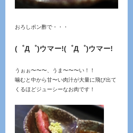
おろしポン酢で・・・
(゜Д゜)ウマー!
(゜Д゜)ウマー!
うぉぉ〜〜〜、うま〜〜〜い！！
噛むと中から甘〜い肉汁が大量に飛び出て
くるほどジューシーなお肉です！