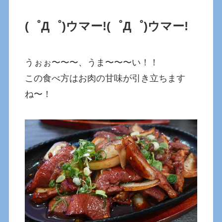
(゜Д゜)ウマー!
(゜Д゜)ウマー!
うぉぉ〜〜〜、うま〜〜〜い！！
この食べ方はお肉の甘味が引き立ちます
ね〜！