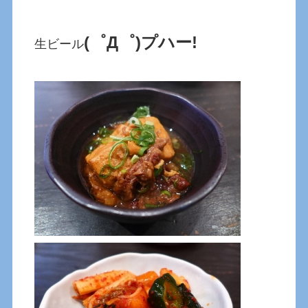
(゜Д゜)プハー!
生ビール