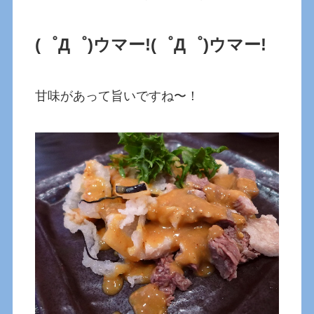
(゜Д゜)ウマー!
(゜Д゜)ウマー!
甘味があって旨いですね〜！