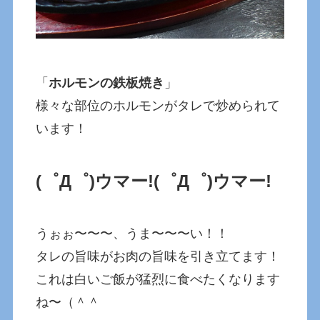
「
ホルモンの鉄板焼き
」
様々な部位のホルモンがタレで炒められて
います！
(゜Д゜)ウマー!
(゜Д゜)ウマー!
うぉぉ〜〜〜、うま〜〜〜い！！
タレの旨味がお肉の旨味を引き立てます！
これは白いご飯が猛烈に食べたくなります
ね〜（＾＾