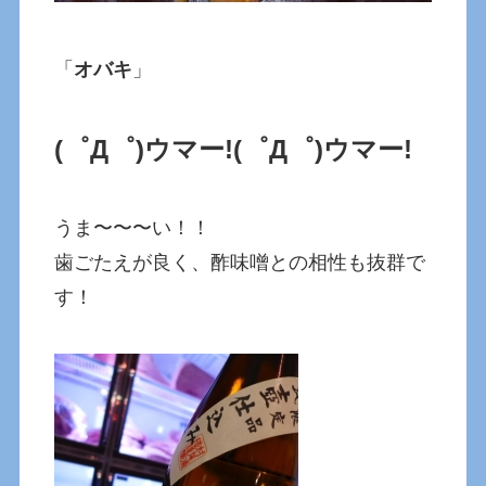
「
オバキ
」
(゜Д゜)ウマー!
(゜Д゜)ウマー!
うま〜〜〜い！！
歯ごたえが良く、酢味噌との相性も抜群で
す！