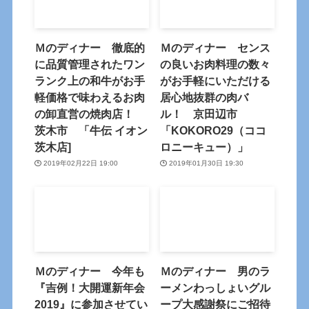
Ｍのディナー 徹底的
Ｍのディナー センス
に品質管理されたワン
の良いお肉料理の数々
ランク上の和牛がお手
がお手軽にいただける
軽価格で味わえるお肉
居心地抜群の肉バ
の卸直営の焼肉店！
ル！ 京田辺市
茨木市 「牛伝 イオン
「KOKORO29（ココ
茨木店]
ロニーキュー）」
2019年02月22日 19:00
2019年01月30日 19:30
Ｍのディナー 今年も
Ｍのディナー 男のラ
『吉例！大開運新年会
ーメンわっしょいグル
2019』に参加させてい
ープ大感謝祭にご招待