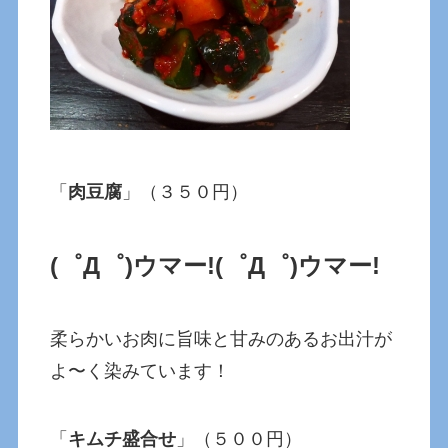
「
肉豆腐
」（３５０円）
(゜Д゜)ウマー!
(゜Д゜)ウマー!
柔らかいお肉に旨味と甘みのあるお出汁が
よ〜く染みています！
「
キムチ盛合せ
」（５００円）