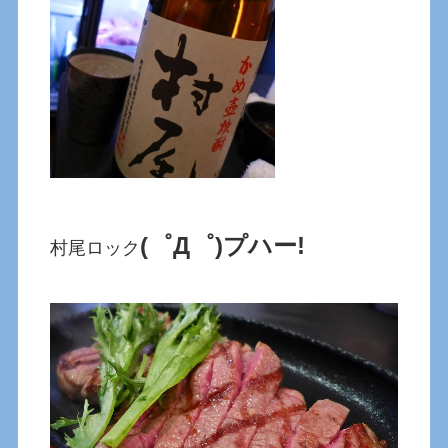
(゜Д゜)プハー!
村尾ロック