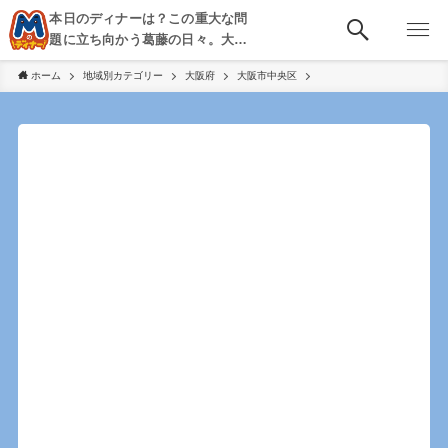
本日のディナーは？この重大な問
題に立ち向かう葛藤の日々。大
阪・京都・神戸を中心とした食べ
ホーム
地域別カテゴリー
大阪府
大阪市中央区
歩き、飲み歩きを綴る。