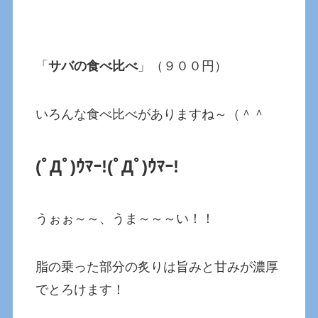
「
サバの食べ比べ
」（９００円）
いろんな食べ比べがありますね～（＾＾
(ﾟДﾟ)ｳﾏｰ!(ﾟДﾟ)ｳﾏｰ!
うぉぉ～～、うま～～～い！！
脂の乗った部分の炙りは旨みと甘みが濃厚
でとろけます！