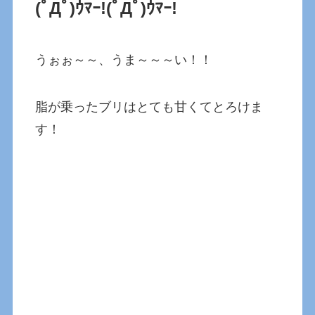
(ﾟДﾟ)ｳﾏｰ!(ﾟДﾟ)ｳﾏｰ!
うぉぉ～～、うま～～～い！！
脂が乗ったブリはとても甘くてとろけま
す！