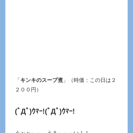
「
キンキのスープ煮
」（時価：この日は２
２００円）
(ﾟДﾟ)ｳﾏｰ!(ﾟДﾟ)ｳﾏｰ!