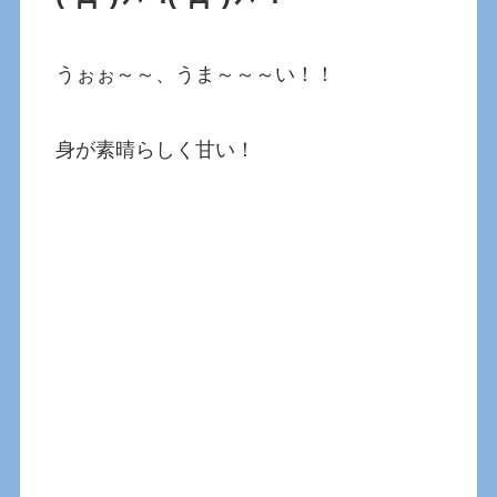
うぉぉ～～、うま～～～い！！
身が素晴らしく甘い！