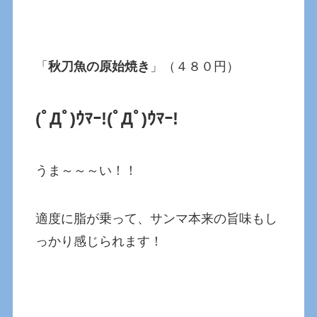
「
秋刀魚の原始焼き
」（４８０円）
(ﾟДﾟ)ｳﾏｰ!(ﾟДﾟ)ｳﾏｰ!
うま～～～い！！
適度に脂が乗って、サンマ本来の旨味もし
っかり感じられます！