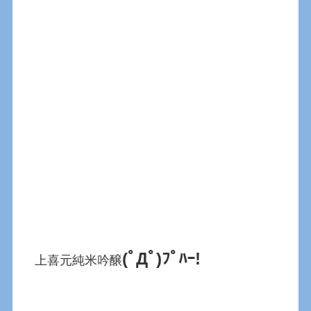
(ﾟДﾟ)ﾌﾟﾊｰ!
上喜元純米吟醸