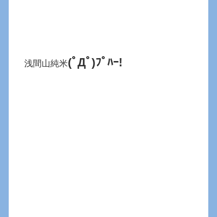
(ﾟДﾟ)ﾌﾟﾊｰ!
浅間山純米