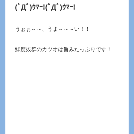
(ﾟДﾟ)ｳﾏｰ!(ﾟДﾟ)ｳﾏｰ!
うぉぉ～～、うま～～～い！！
鮮度抜群のカツオは旨みたっぷりです！