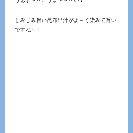
うぉぉ～～、うま～～～い！！
しみじみ旨い昆布出汁がよ～く染みて旨い
ですね～！