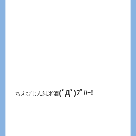
(ﾟДﾟ)ﾌﾟﾊｰ!
ちえびじん純米酒