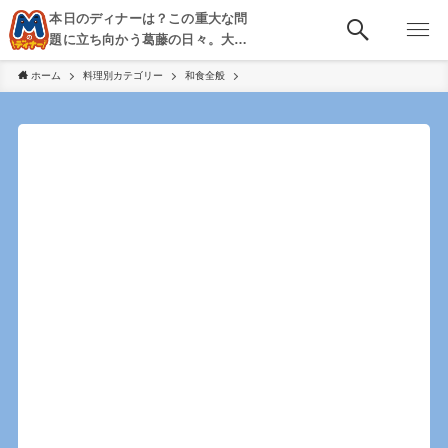
本日のディナーは？この重大な問
題に立ち向かう葛藤の日々。大
阪・京都・神戸を中心とした食べ
ホーム
料理別カテゴリー
和食全般
歩き、飲み歩きを綴る。