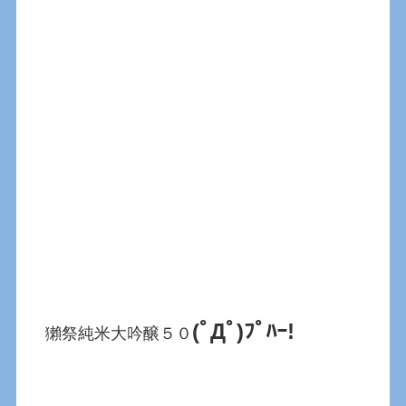
(ﾟДﾟ)ﾌﾟﾊｰ!
獺祭純米大吟醸５０