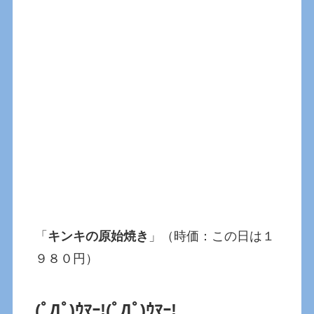
「
キンキの原始焼き
」（時価：この日は１
９８０円）
(ﾟДﾟ)ｳﾏｰ!(ﾟДﾟ)ｳﾏｰ!