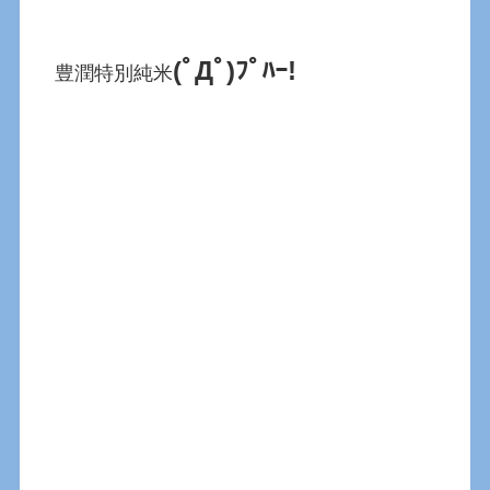
(ﾟДﾟ)ﾌﾟﾊｰ!
豊潤特別純米