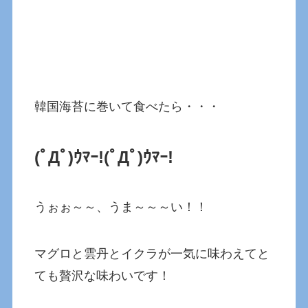
韓国海苔に巻いて食べたら・・・
(ﾟДﾟ)ｳﾏｰ!(ﾟДﾟ)ｳﾏｰ!
うぉぉ～～、うま～～～い！！
マグロと雲丹とイクラが一気に味わえてと
ても贅沢な味わいです！