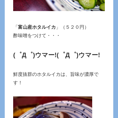
「
富山産ホタルイカ
」（５２０円）
酢味噌をつけて・・・
(゜Д゜)ウマー!
(゜Д゜)ウマー!
鮮度抜群のホタルイカは、旨味が濃厚で
す！