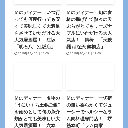
Ｍのディナー いつ行
Ｍのディナー 旬の食
っても何度行っても安
材の揚げたて熱々の天
くて美味しくて大満足
ぷらがとてもリーズナ
をさせていただける大
ブルにいただける大人
人気居酒屋！ 江坂
気店！ 鶴橋 「天麩
「明石八 江坂店」
羅 はな天 鶴橋店」
2018年12月30日 18:00
2018年10月19日 19:00
Ｍのディナー 名物の
Ｍのディナー 一切癖
“うにいくら土鍋ご飯”
の無い柔らかくてジュ
を始めとして旬の魚介
ーシーでヘルシーなラ
類がとても美味しい大
ム肉料理専門店！ 堺
人気居酒屋！ 六本
筋本町「ラム肉家