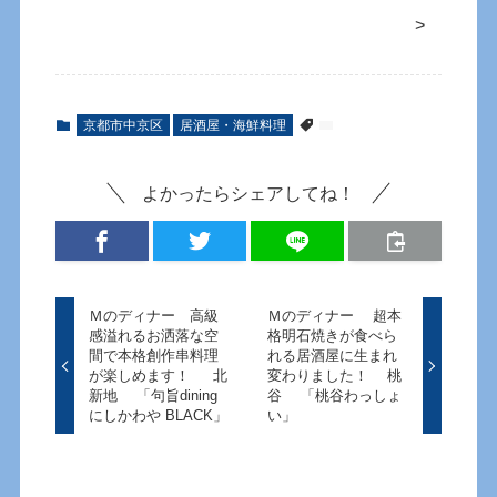
>
京都市中京区
居酒屋・海鮮料理
よかったらシェアしてね！
Ｍのディナー 高級
Ｍのディナー 超本
感溢れるお洒落な空
格明石焼きが食べら
間で本格創作串料理
れる居酒屋に生まれ
が楽しめます！ 北
変わりました！ 桃
新地 「句旨dining
谷 「桃谷わっしょ
にしかわや BLACK」
い」