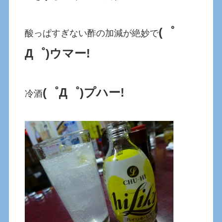
(゜
酸っぱすぎない酢の加減が絶妙で
Д゜)ウマー!
(゜Д゜)プハー!
冷酒