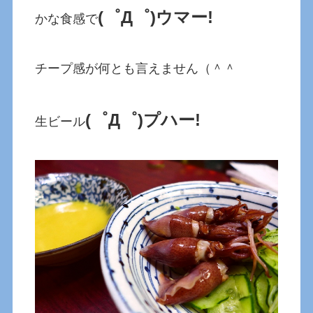
(゜Д゜)ウマー!
かな食感で
チープ感が何とも言えません（＾＾
(゜Д゜)プハー!
生ビール