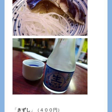
「
きずし
」（４００円）