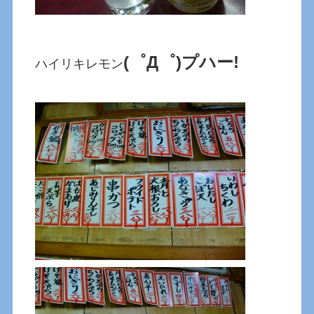
(゜Д゜)プハー!
ハイリキレモン