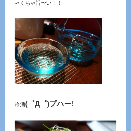
ゃくちゃ旨〜い！！
(゜Д゜)プハー!
冷酒