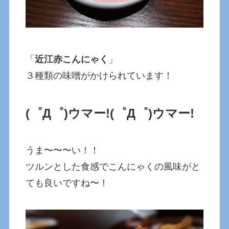
「
近江赤こんにゃく
」
３種類の味噌がかけられています！
(゜Д゜)ウマー!
(゜Д゜)ウマー!
うま〜〜〜い！！
ツルンとした食感でこんにゃくの風味がと
ても良いですね〜！