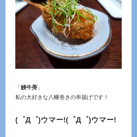
「
鰻牛蒡
」
私の大好きな八幡巻きの串揚げです！
(゜Д゜)ウマー!
(゜Д゜)ウマー!