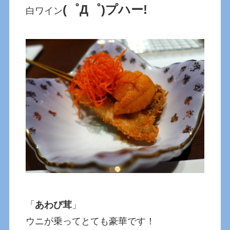
(゜Д゜)プハー!
白ワイン
「
あわび茸
」
ウニが乗ってとても豪華です！