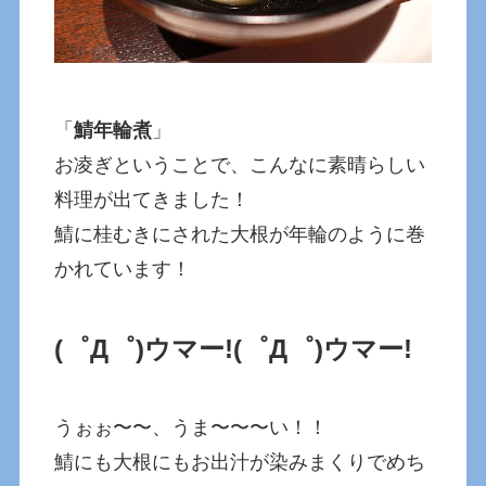
「
鯖年輪煮
」
お凌ぎということで、こんなに素晴らしい
料理が出てきました！
鯖に桂むきにされた大根が年輪のように巻
かれています！
(゜Д゜)ウマー!
(゜Д゜)ウマー!
うぉぉ〜〜、うま〜〜〜い！！
鯖にも大根にもお出汁が染みまくりでめち