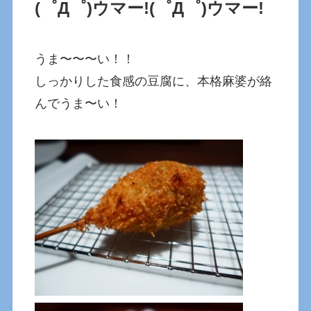
(゜Д゜)ウマー!
(゜Д゜)ウマー!
うま〜〜〜い！！
しっかりした食感の豆腐に、本格麻婆が絡
んでうま〜い！