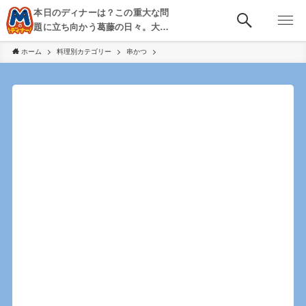
本日のディナーは？この重大な問
題に立ち向かう葛藤の日々。大
阪・京都・神戸を中心とした食べ
ホーム
料理別カテゴリー
串かつ
歩き、飲み歩きを綴る。