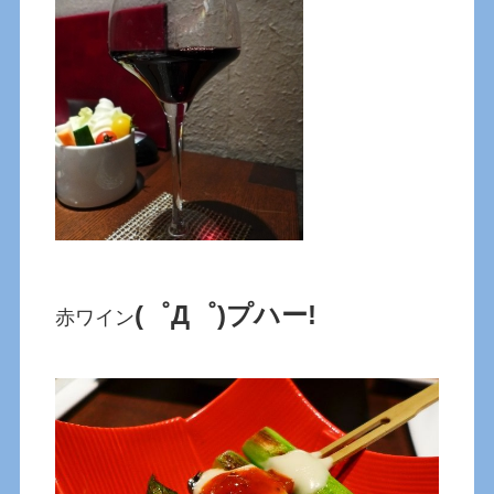
(゜Д゜)プハー!
赤ワイン