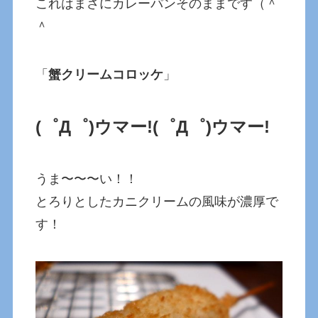
これはまさにカレーパンそのままです（＾
＾
「
蟹クリームコロッケ
」
(゜Д゜)ウマー!
(゜Д゜)ウマー!
うま〜〜〜い！！
とろりとしたカニクリームの風味が濃厚で
す！