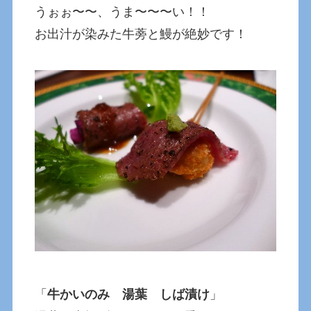
うぉぉ〜〜、うま〜〜〜い！！
お出汁が染みた牛蒡と鰻が絶妙です！
「
牛かいのみ 湯葉 しば漬け
」