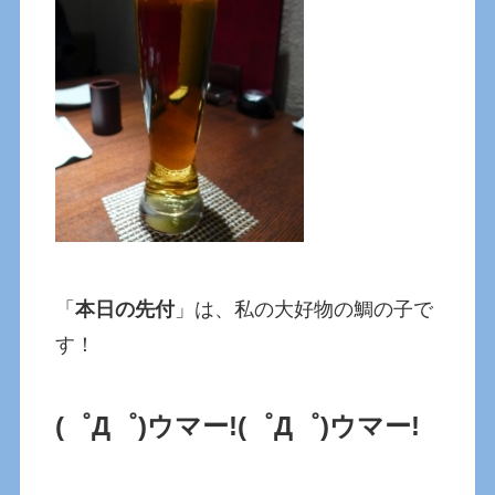
「
本日の先付
」は、私の大好物の鯛の子で
す！
(゜Д゜)ウマー!
(゜Д゜)ウマー!