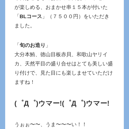
が楽しめる、おまかせ串１５本が付いた
「
BLコース
」（７５００円）をいただき
ました。
「
旬のお造り
」
大分本鮪、徳山目板赤貝、和歌山ヤリイ
カ、天然平目の盛り合せはとても美しい盛
り付けで、見た目にも楽しませていただけ
ますね！
(゜Д゜)ウマー!
(゜Д゜)ウマー!
うぉぉ〜〜、うま〜〜〜い！！