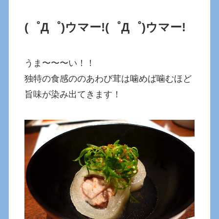
(゜Д゜)ウマー!
(゜Д゜)ウマー!
うま〜〜〜い！！
独特の食感ののあわび茸は噛めば噛むほど
旨味が染み出てきます！