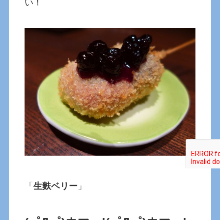
い！
「
生麩ベリー
」