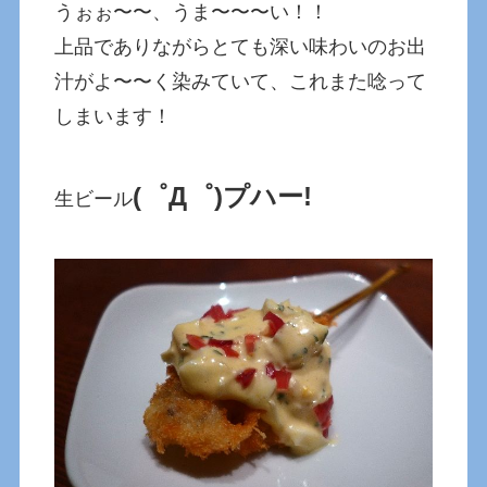
うぉぉ〜〜、うま〜〜〜い！！
上品でありながらとても深い味わいのお出
汁がよ〜〜く染みていて、これまた唸って
しまいます！
(゜Д゜)プハー!
生ビール