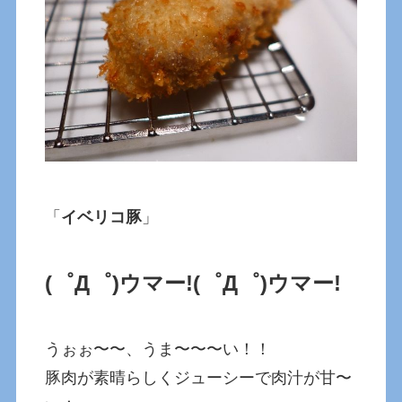
「
イベリコ豚
」
(゜Д゜)ウマー!
(゜Д゜)ウマー!
うぉぉ〜〜、うま〜〜〜い！！
豚肉が素晴らしくジューシーで肉汁が甘〜