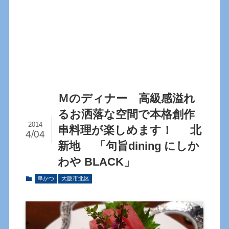
Ｍのディナー 高級感溢れ
るお洒落な空間で本格創作
2014
串料理が楽しめます！ 北
4/04
新地 「句旨dining にしか
わや BLACK」
串かつ
大阪市北区