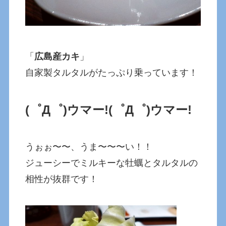
「
広島産カキ
」
自家製タルタルがたっぷり乗っています！
(゜Д゜)ウマー!
(゜Д゜)ウマー!
うぉぉ〜〜、うま〜〜〜い！！
ジューシーでミルキーな牡蠣とタルタルの
相性が抜群です！