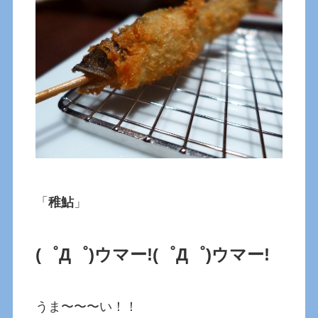
「
稚鮎
」
(゜Д゜)ウマー!
(゜Д゜)ウマー!
うま〜〜〜い！！