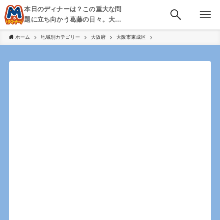
本日のディナーは？この重大な問
題に立ち向かう葛藤の日々。大
阪・京都・神戸を中心とした食べ
ホーム
地域別カテゴリー
大阪府
大阪市東成区
歩き、飲み歩きを綴る。