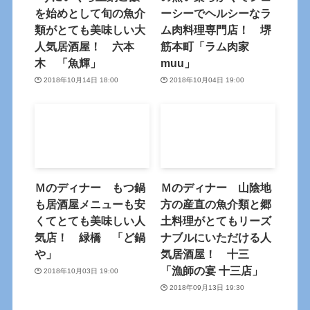
を始めとして旬の魚介
ーシーでヘルシーなラ
類がとても美味しい大
ム肉料理専門店！ 堺
人気居酒屋！ 六本
筋本町「ラム肉家
木 「魚輝」
muu」
2018年10月14日 18:00
2018年10月04日 19:00
Ｍのディナー もつ鍋
Ｍのディナー 山陰地
も居酒屋メニューも安
方の産直の魚介類と郷
くてとても美味しい人
土料理がとてもリーズ
気店！ 緑橋 「ど鍋
ナブルにいただける人
や」
気居酒屋！ 十三
「漁師の宴 十三店」
2018年10月03日 19:00
2018年09月13日 19:30