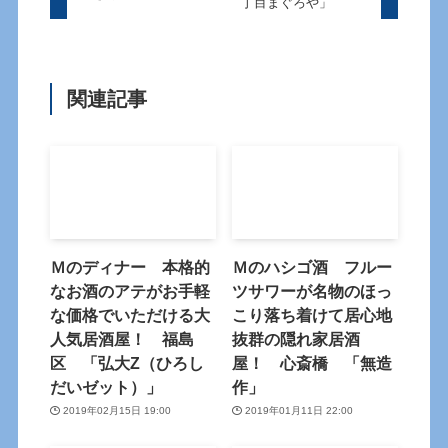
丁目まぐろや」
関連記事
Ｍのディナー 本格的
Ｍのハシゴ酒 フルー
なお酒のアテがお手軽
ツサワーが名物のほっ
な価格でいただける大
こり落ち着けて居心地
人気居酒屋！ 福島
抜群の隠れ家居酒
区 「弘大Z（ひろし
屋！ 心斎橋 「無造
だいゼット）」
作」
2019年02月15日 19:00
2019年01月11日 22:00