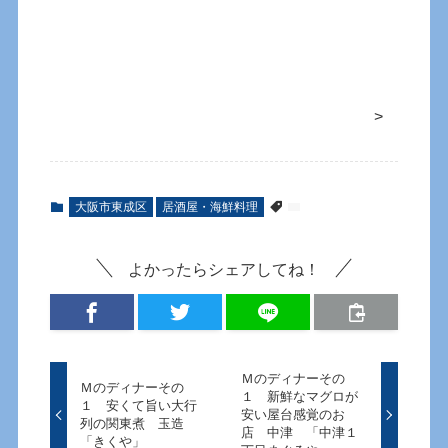
>
大阪市東成区
居酒屋・海鮮料理
よかったらシェアしてね！
Ｍのディナーその
Ｍのディナーその
１ 新鮮なマグロが
１ 安くて旨い大行
安い屋台感覚のお
列の関東煮 玉造
店 中津 「中津１
「きくや」