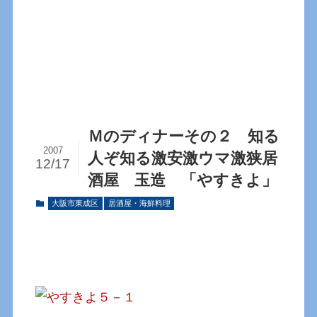
Ｍのディナーその２ 知る
2007
人ぞ知る激安激ウマ激狭居
12/17
酒屋 玉造 「やすきよ」
大阪市東成区
居酒屋・海鮮料理