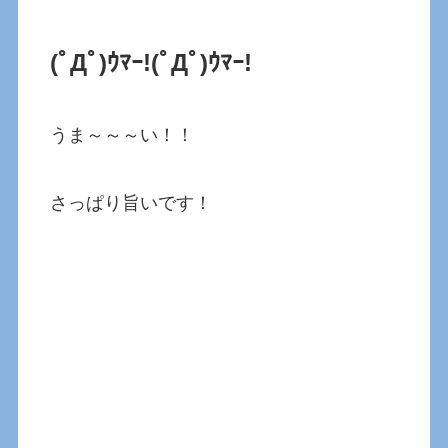
(ﾟДﾟ)ｳﾏｰ!
(ﾟДﾟ)ｳﾏｰ!
うま～～～い！！
さっぱり旨いです！