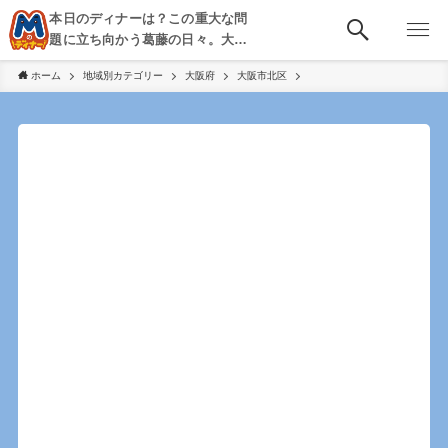
本日のディナーは？この重大な問
題に立ち向かう葛藤の日々。大
阪・京都・神戸を中心とした食べ
ホーム
地域別カテゴリー
大阪府
大阪市北区
歩き、飲み歩きを綴る。