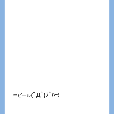
(ﾟДﾟ)ﾌﾟﾊｰ!
生ビール