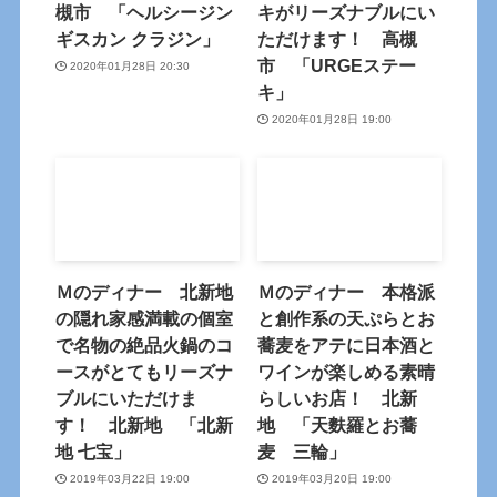
槻市 「ヘルシージン
キがリーズナブルにい
ギスカン クラジン」
ただけます！ 高槻
市 「URGEステー
2020年01月28日 20:30
キ」
2020年01月28日 19:00
Ｍのディナー 北新地
Ｍのディナー 本格派
の隠れ家感満載の個室
と創作系の天ぷらとお
で名物の絶品火鍋のコ
蕎麦をアテに日本酒と
ースがとてもリーズナ
ワインが楽しめる素晴
ブルにいただけま
らしいお店！ 北新
す！ 北新地 「北新
地 「天麩羅とお蕎
地 七宝」
麦 三輪」
2019年03月22日 19:00
2019年03月20日 19:00