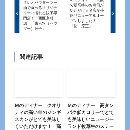
タレとパウダーラー
で最高峰のお寿司が
油で食べるオリジナ
いただける名店が移
リティ溢れる餃子専
転リニューアルオー
門店！ 西区京町
プンしました！
堀 「東京粉（パウ
「鮨 原正」
ダー）餃子」
関連記事
Ｍのディナー クオリ
Ｍのディナー 高タン
ティの高い羊のジンギ
パク低カロリーでとて
スカンがとても美味し
も美味しいニュージー
くいただけます！ 高
ランド牧草牛のステー