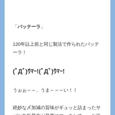
「
バッテーラ
」
120年以上前と同じ製法で作られたバッテ
ーラ！
(ﾟДﾟ)ｳﾏｰ!
(ﾟДﾟ)ｳﾏｰ!
うぉぉ～～、うま～～～い！！
絶妙な〆加減の旨味がギュッと詰まったサ