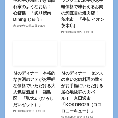
毛和牛が堪能できる隠
ランク上の和牛がお手
れ家のようなお店！
軽価格で味わえるお肉
心斎橋 「炙り焼肉
の卸直営の焼肉店！
Dining じゅう」
茨木市 「牛伝 イオン
茨木店]
2019年03月19日 19:00
2019年02月22日 19:00
Ｍのディナー 本格的
Ｍのディナー センス
なお酒のアテがお手軽
の良いお肉料理の数々
な価格でいただける大
がお手軽にいただける
人気居酒屋！ 福島
居心地抜群の肉バ
区 「弘大Z（ひろし
ル！ 京田辺市
だいゼット）」
「KOKORO29（ココ
ロニーキュー）」
2019年02月15日 19:00
2019年01月30日 19:30