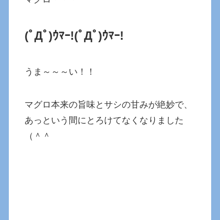
(ﾟДﾟ)ｳﾏｰ!
(ﾟДﾟ)ｳﾏｰ!
うま～～～い！！
マグロ本来の旨味とサシの甘みが絶妙で、
あっという間にとろけてなくなりました
（＾＾