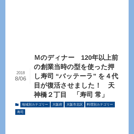
Ｍのディナー 120年以上前
の創業当時の型を使った押
2018
し寿司 “バッテーラ” を４代
8/06
目が復活させました！ 天
神橋２丁目 「寿司 常」
地域別カテゴリー
大阪府
大阪市北区
料理別カテゴリー
寿司