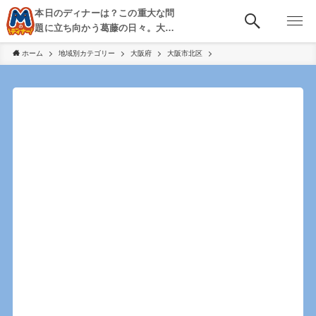
本日のディナーは？この重大な問
題に立ち向かう葛藤の日々。大
阪・京都・神戸を中心とした食べ
ホーム
地域別カテゴリー
大阪府
大阪市北区
歩き、飲み歩きを綴る。