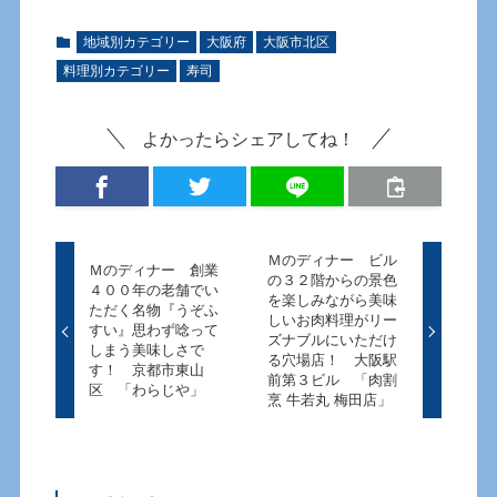
地域別カテゴリー
大阪府
大阪市北区
料理別カテゴリー
寿司
よかったらシェアしてね！
Ｍのディナー ビル
Ｍのディナー 創業
の３２階からの景色
４００年の老舗でい
を楽しみながら美味
ただく名物『うぞふ
しいお肉料理がリー
すい』思わず唸って
ズナブルにいただけ
しまう美味しさで
る穴場店！ 大阪駅
す！ 京都市東山
前第３ビル 「肉割
区 「わらじや」
烹 牛若丸 梅田店」