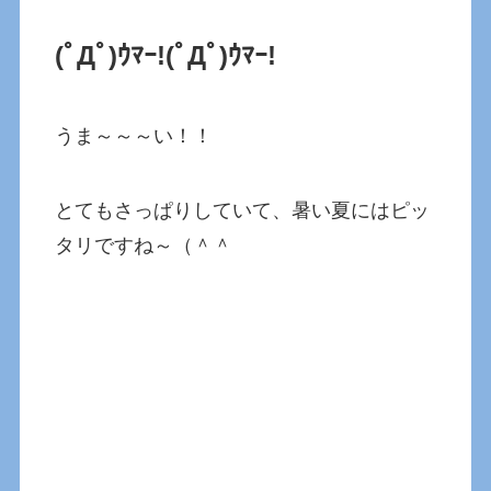
(ﾟДﾟ)ｳﾏｰ!
(ﾟДﾟ)ｳﾏｰ!
うま～～～い！！
とてもさっぱりしていて、暑い夏にはピッ
タリですね～（＾＾