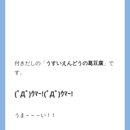
付きだしの「
うすいえんどうの葛豆腐
」で
す。
(ﾟДﾟ)ｳﾏｰ!
(ﾟДﾟ)ｳﾏｰ!
うま～～～い！！