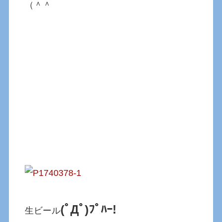
（＾＾
(ﾟДﾟ)ﾌﾟﾊｰ!
生ビール