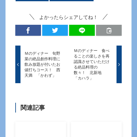
よかったらシェアしてね！
Ｍのディナー 食べ
Ｍのディナー 旬野
ることの楽しさを再
菜の絶品創作料理に
認識させていただけ
飲み放題が付いたお
る絶品料理の
値打ちコース！ 西
数々！ 北新地
天満 「かわず」
「カハラ」
関連記事