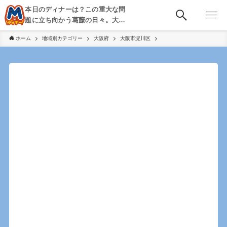
本日のディナーは？この重大な問
題に立ち向かう葛藤の日々。大
阪・京都・神戸を中心とした食べ
ホーム
地域別カテゴリー
大阪府
大阪市淀川区
歩き、飲み歩きを綴る。