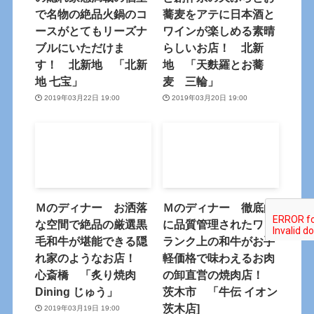
で名物の絶品火鍋のコ
蕎麦をアテに日本酒と
ースがとてもリーズナ
ワインが楽しめる素晴
ブルにいただけま
らしいお店！ 北新
す！ 北新地 「北新
地 「天麩羅とお蕎
地 七宝」
麦 三輪」
2019年03月22日 19:00
2019年03月20日 19:00
Ｍのディナー お洒落
Ｍのディナー 徹底的
な空間で絶品の厳選黒
に品質管理されたワン
毛和牛が堪能できる隠
ランク上の和牛がお手
れ家のようなお店！
軽価格で味わえるお肉
心斎橋 「炙り焼肉
の卸直営の焼肉店！
Dining じゅう」
茨木市 「牛伝 イオン
茨木店]
2019年03月19日 19:00