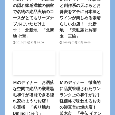
の隠れ家感満載の個室
と創作系の天ぷらとお
で名物の絶品火鍋のコ
蕎麦をアテに日本酒と
ースがとてもリーズナ
ワインが楽しめる素晴
ブルにいただけま
らしいお店！ 北新
す！ 北新地 「北新
地 「天麩羅とお蕎
地 七宝」
麦 三輪」
2019年03月22日 19:00
2019年03月20日 19:00
Ｍのディナー お洒落
Ｍのディナー 徹底的
な空間で絶品の厳選黒
に品質管理されたワン
毛和牛が堪能できる隠
ランク上の和牛がお手
れ家のようなお店！
軽価格で味わえるお肉
心斎橋 「炙り焼肉
の卸直営の焼肉店！
Dining じゅう」
茨木市 「牛伝 イオン