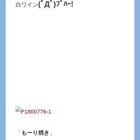
(ﾟДﾟ)ﾌﾟﾊｰ!
白ワイン
「
もーり焼き
」