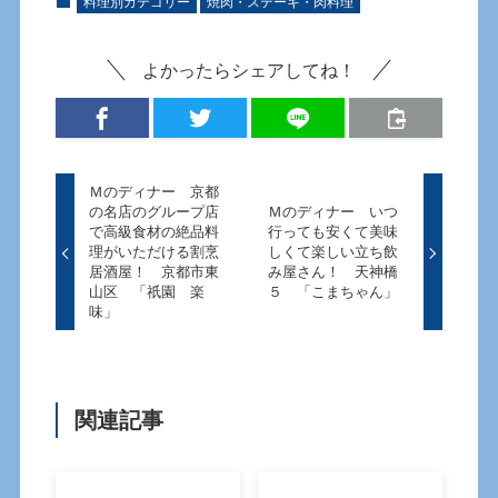
料理別カテゴリー
焼肉・ステーキ・肉料理
よかったらシェアしてね！
Ｍのディナー 京都
の名店のグループ店
Ｍのディナー いつ
で高級食材の絶品料
行っても安くて美味
理がいただける割烹
しくて楽しい立ち飲
居酒屋！ 京都市東
み屋さん！ 天神橋
山区 「祇園 楽
５ 「こまちゃん」
味」
関連記事