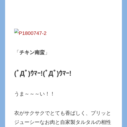
「
チキン南蛮
」
(ﾟДﾟ)ｳﾏｰ!(ﾟДﾟ)ｳﾏｰ!
うま～～～い！！
衣がサクサクでとても香ばしく、プリッと
ジューシーなお肉と自家製タルタルの相性