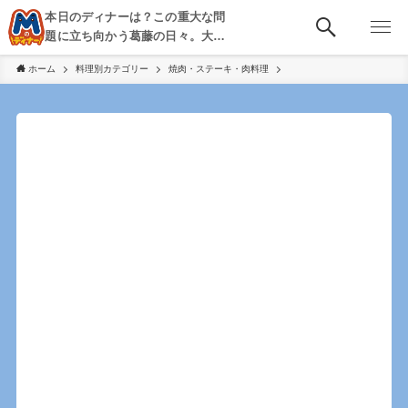
本日のディナーは？この重大な問
題に立ち向かう葛藤の日々。大
阪・京都・神戸を中心とした食べ
ホーム
料理別カテゴリー
焼肉・ステーキ・肉料理
歩き、飲み歩きを綴る。