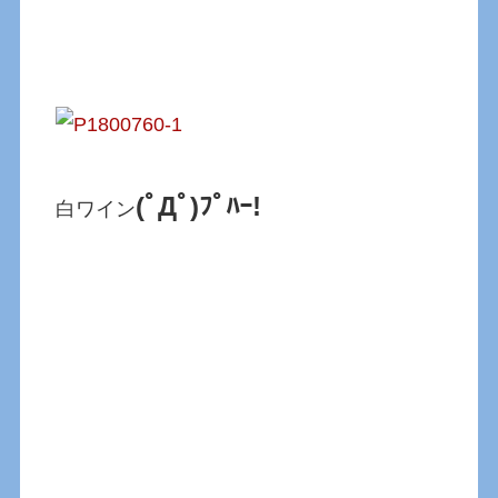
(ﾟДﾟ)ﾌﾟﾊｰ!
白ワイン