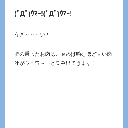
(ﾟДﾟ)ｳﾏｰ!(ﾟДﾟ)ｳﾏｰ!
うま～～～い！！
脂の乗ったお肉は、噛めば噛むほど甘い肉
汁がジュワ～っと染み出てきます！