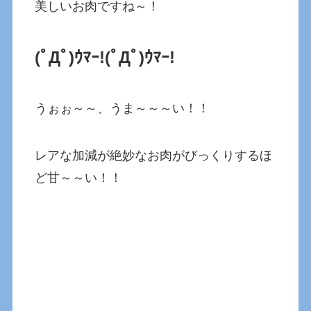
美しいお肉ですね～！
(ﾟДﾟ)ｳﾏｰ!(ﾟДﾟ)ｳﾏｰ!
うぉぉ～～、うま～～～い！！
レアな加減が絶妙なお肉がびっくりするほ
ど甘～～い！！