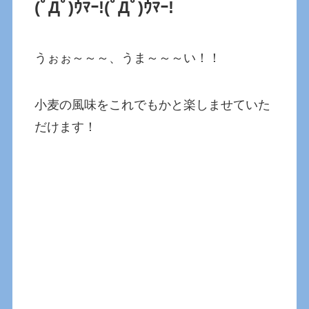
(ﾟДﾟ)ｳﾏｰ!
(ﾟДﾟ)ｳﾏｰ!
うぉぉ～～～、うま～～～い！！
小麦の風味をこれでもかと楽しませていた
だけます！