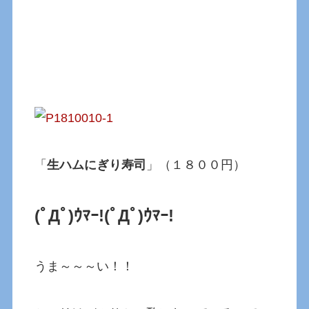
「
生ハムにぎり寿司
」（１８００円）
(ﾟДﾟ)ｳﾏｰ!
(ﾟДﾟ)ｳﾏｰ!
うま～～～い！！