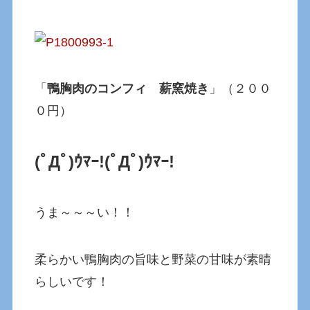
「
鴨胸肉のコンフィ 薪窯焼き
」（２００
０円）
(ﾟДﾟ)ｳﾏｰ!
(ﾟДﾟ)ｳﾏｰ!
うま～～～い！！
柔らかい鴨胸肉の旨味と野菜の甘味が素晴
らしいです！