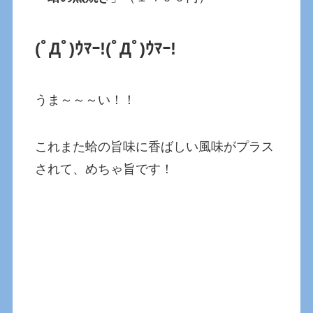
(ﾟДﾟ)ｳﾏｰ!
(ﾟДﾟ)ｳﾏｰ!
うま～～～い！！
これまた蛤の旨味に香ばしい風味がプラス
されて、めちゃ旨です！