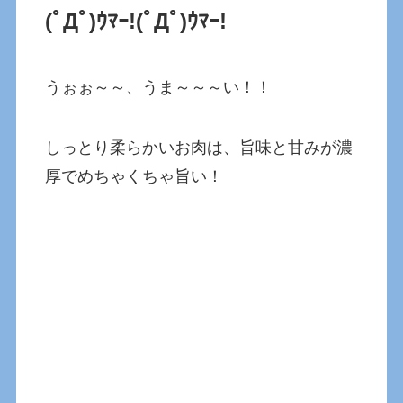
(ﾟДﾟ)ｳﾏｰ!
(ﾟДﾟ)ｳﾏｰ!
うぉぉ～～、うま～～～い！！
しっとり柔らかいお肉は、旨味と甘みが濃
厚でめちゃくちゃ旨い！