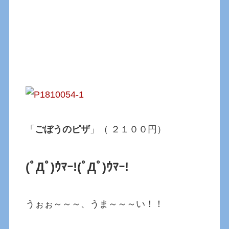
「
ごぼうのピザ
」（ ２１００円）
(ﾟДﾟ)ｳﾏｰ!
(ﾟДﾟ)ｳﾏｰ!
うぉぉ～～～、うま～～～い！！