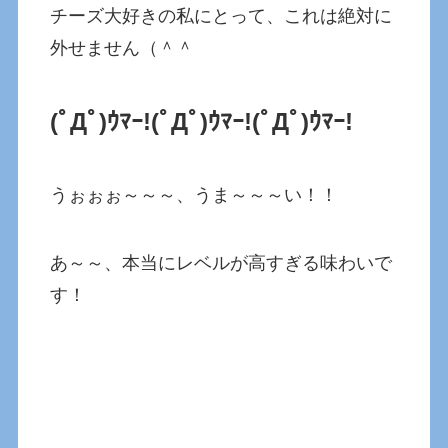
チーズ大好きの私にとって、これは絶対に
外せません（＾＾
(ﾟДﾟ)ｳﾏｰ!
(ﾟДﾟ)ｳﾏｰ!
(ﾟДﾟ)ｳﾏｰ!
うぉぉぉ～～～、うま～～～い！！
あ～～、本当にレベルが高すぎる味わいで
す！