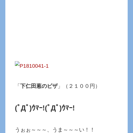
「
下仁田葱のピザ
」（２１００円）
(ﾟДﾟ)ｳﾏｰ!
(ﾟДﾟ)ｳﾏｰ!
うぉぉ～～～、うま～～～い！！