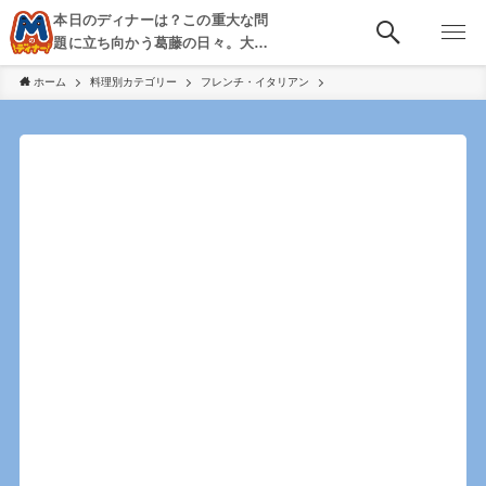
本日のディナーは？この重大な問
題に立ち向かう葛藤の日々。大
阪・京都・神戸を中心とした食べ
ホーム
料理別カテゴリー
フレンチ・イタリアン
歩き、飲み歩きを綴る。