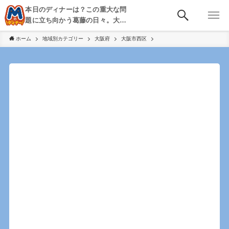
本日のディナーは？この重大な問
題に立ち向かう葛藤の日々。大
阪・京都・神戸を中心とした食べ
ホーム
地域別カテゴリー
大阪府
大阪市西区
歩き、飲み歩きを綴る。