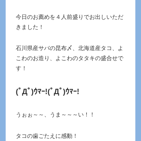
今日のお薦めを４人前盛りでお出しいただ
きました！
石川県産サバの昆布〆、北海道産タコ、よ
こわのお造り、よこわのタタキの盛合せで
す！
(ﾟДﾟ)ｳﾏｰ!
(ﾟДﾟ)ｳﾏｰ!
うぉぉ～～、うま～～～い！！
タコの歯ごたえに感動！