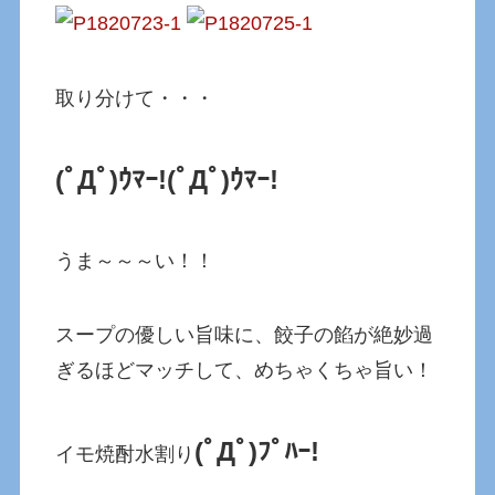
取り分けて・・・
(ﾟДﾟ)ｳﾏｰ!
(ﾟДﾟ)ｳﾏｰ!
うま～～～い！！
スープの優しい旨味に、餃子の餡が絶妙過
ぎるほどマッチして、めちゃくちゃ旨い！
(ﾟДﾟ)ﾌﾟﾊｰ!
イモ焼酎水割り