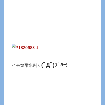
(ﾟДﾟ)ﾌﾟﾊｰ!
イモ焼酎水割り