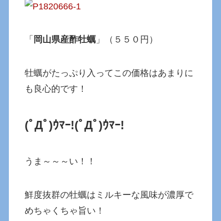
「
岡山県産酢牡蠣
」（５５０円）
牡蠣がたっぷり入ってこの価格はあまりに
も良心的です！
(ﾟДﾟ)ｳﾏｰ!
(ﾟДﾟ)ｳﾏｰ!
うま～～～い！！
鮮度抜群の牡蠣はミルキーな風味が濃厚で
めちゃくちゃ旨い！