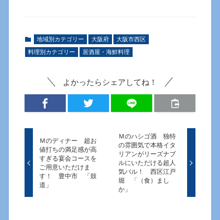
地域別カテゴリー
大阪府
大阪市西区
料理別カテゴリー
居酒屋・海鮮料理
よかったらシェアしてね！
Ｍのハシゴ酒 独特
Ｍのディナー 超お
の雰囲気で本格イタ
値打ちの満足感が高
リアンがリーズナブ
すぎる宴会コースを
ルにいただける超人
ご用意いただけま
気バル！ 西区江戸
す！ 豊中市 「鼓
堀 「（食）まし
道」
か」