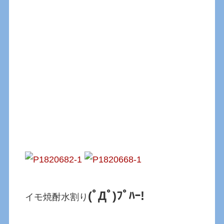
(ﾟДﾟ)ﾌﾟﾊｰ!
イモ焼酎水割り