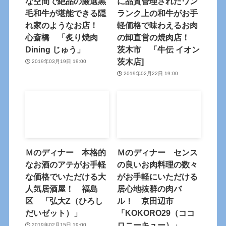
な空間で絶品の厳選黒
に品質管理されたワン
毛和牛が堪能できる隠
ランク上の和牛がお手
れ家のようなお店！
軽価格で味わえるお肉
心斎橋 「炙り焼肉
の卸直営の焼肉店！
Dining じゅう」
茨木市 「牛伝 イオン
茨木店]
2019年03月19日 19:00
2019年02月22日 19:00
Ｍのディナー 本格的
Ｍのディナー センス
なお酒のアテがお手軽
の良いお肉料理の数々
な価格でいただける大
がお手軽にいただける
人気居酒屋！ 福島
居心地抜群の肉バ
区 「弘大Z（ひろし
ル！ 京田辺市
だいゼット）」
「KOKORO29（ココ
ロニーキュー）」
2019年02月15日 19:00