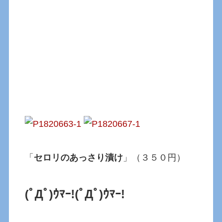
「
セロリのあっさり漬け
」（３５０円）
(ﾟДﾟ)ｳﾏｰ!
(ﾟДﾟ)ｳﾏｰ!