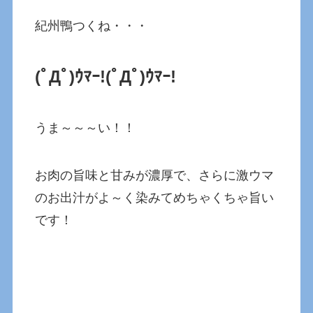
紀州鴨つくね・・・
(ﾟДﾟ)ｳﾏｰ!
(ﾟДﾟ)ｳﾏｰ!
うま～～～い！！
お肉の旨味と甘みが濃厚で、さらに激ウマ
のお出汁がよ～く染みてめちゃくちゃ旨い
です！