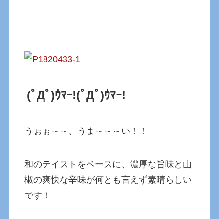
(ﾟДﾟ)ｳﾏｰ!
(ﾟДﾟ)ｳﾏｰ!
うぉぉ～～、うま～～～い！！
和のテイストをベースに、濃厚な旨味と山
椒の爽快な辛味が何とも言えず素晴らしい
です！