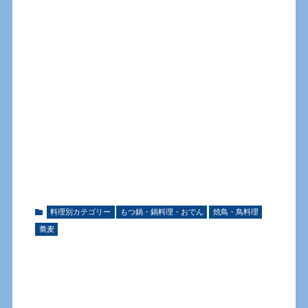
料理別カテゴリー
もつ鍋・鍋料理・おでん
焼鳥・鳥料理
蕎麦