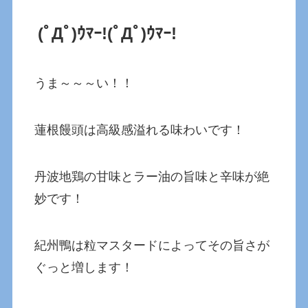
(ﾟДﾟ)ｳﾏｰ!
(ﾟДﾟ)ｳﾏｰ!
うま～～～い！！
蓮根饅頭は高級感溢れる味わいです！
丹波地鶏の甘味とラー油の旨味と辛味が絶
妙です！
紀州鴨は粒マスタードによってその旨さが
ぐっと増します！