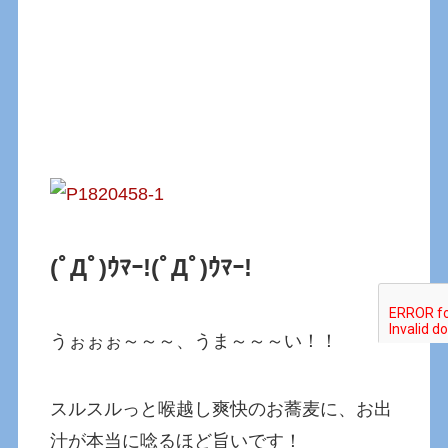
(ﾟДﾟ)ｳﾏｰ!
(ﾟДﾟ)ｳﾏｰ!
うぉぉぉ～～～、うま～～～い！！
スルスルっと喉越し爽快のお蕎麦に、お出
汁が本当に唸るほど旨いです！