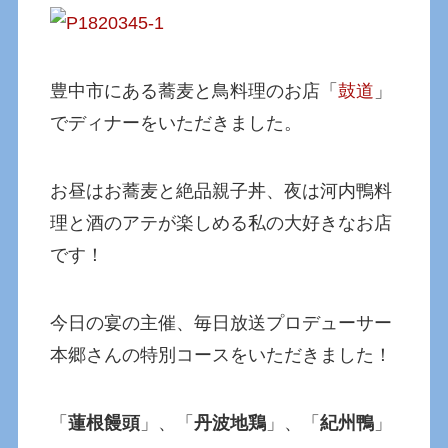
豊中市にある蕎麦と鳥料理のお店「
鼓道
」
でディナーをいただきました。
お昼はお蕎麦と絶品親子丼、夜は河内鴨料
理と酒のアテが楽しめる私の大好きなお店
です！
今日の宴の主催、毎日放送プロデューサー
本郷さんの特別コースをいただきました！
「
蓮根饅頭
」、「
丹波地鶏
」、「
紀州鴨
」