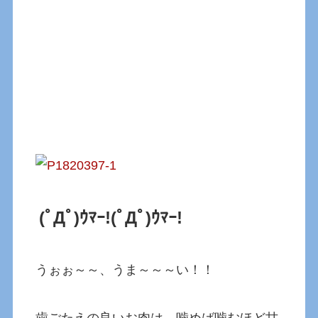
(ﾟДﾟ)ｳﾏｰ!
(ﾟДﾟ)ｳﾏｰ!
うぉぉ～～、うま～～～い！！
歯ごたえの良いお肉は、噛めば噛むほど甘