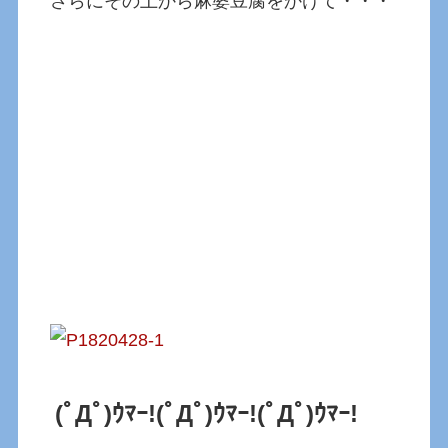
さらにその上から麻婆豆腐をかけて・・・
(ﾟДﾟ)ｳﾏｰ!
(ﾟДﾟ)ｳﾏｰ
!
(ﾟДﾟ)ｳﾏｰ!