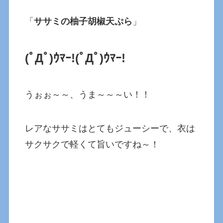
「
ササミの柚子胡椒天ぷら
」
(ﾟДﾟ)ｳﾏｰ!
(ﾟДﾟ)ｳﾏｰ!
うぉぉ～～、うま～～～い！！
レアなササミはとてもジューシーで、衣は
サクサクで軽くて旨いですね～！