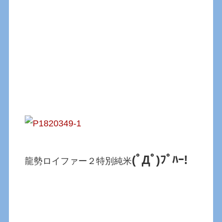
(ﾟДﾟ)ﾌﾟﾊｰ!
龍勢ロイファー２特別純米