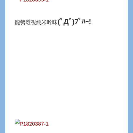
(ﾟДﾟ)ﾌﾟﾊｰ!
龍勢透視純米吟味