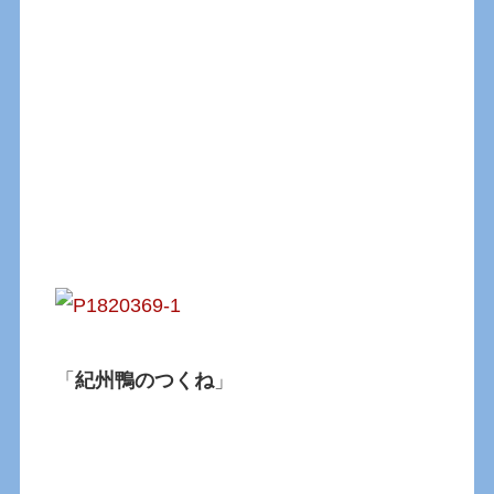
「
紀州鴨のつくね
」