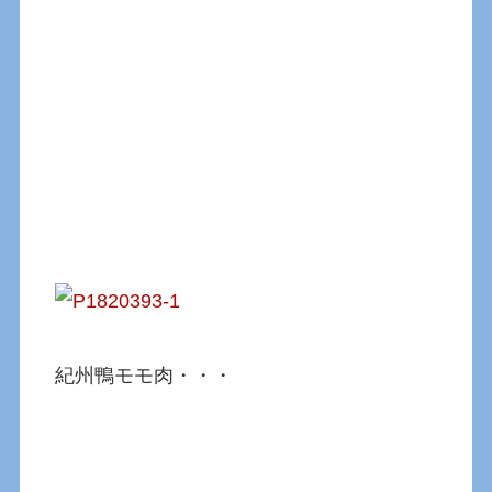
紀州鴨モモ肉・・・