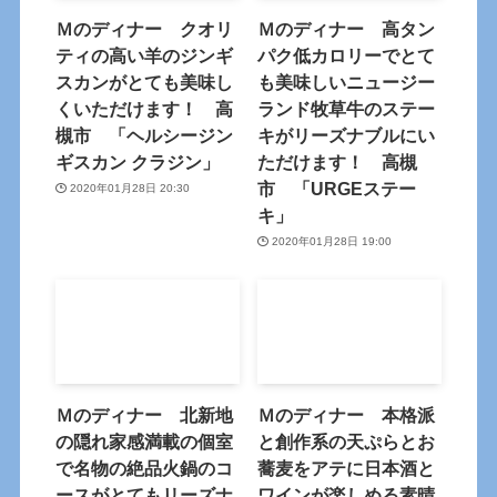
Ｍのディナー クオリ
Ｍのディナー 高タン
ティの高い羊のジンギ
パク低カロリーでとて
スカンがとても美味し
も美味しいニュージー
くいただけます！ 高
ランド牧草牛のステー
槻市 「ヘルシージン
キがリーズナブルにい
ギスカン クラジン」
ただけます！ 高槻
市 「URGEステー
2020年01月28日 20:30
キ」
2020年01月28日 19:00
Ｍのディナー 北新地
Ｍのディナー 本格派
の隠れ家感満載の個室
と創作系の天ぷらとお
で名物の絶品火鍋のコ
蕎麦をアテに日本酒と
ースがとてもリーズナ
ワインが楽しめる素晴