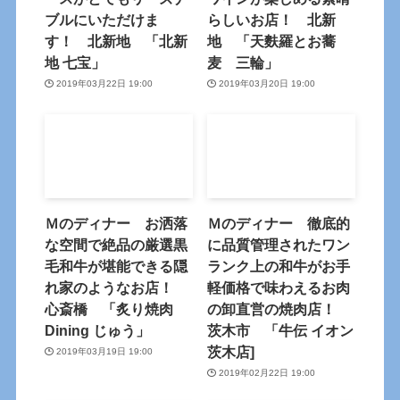
ブルにいただけま
らしいお店！ 北新
す！ 北新地 「北新
地 「天麩羅とお蕎
地 七宝」
麦 三輪」
2019年03月22日 19:00
2019年03月20日 19:00
Ｍのディナー お洒落
Ｍのディナー 徹底的
な空間で絶品の厳選黒
に品質管理されたワン
毛和牛が堪能できる隠
ランク上の和牛がお手
れ家のようなお店！
軽価格で味わえるお肉
心斎橋 「炙り焼肉
の卸直営の焼肉店！
Dining じゅう」
茨木市 「牛伝 イオン
茨木店]
2019年03月19日 19:00
2019年02月22日 19:00