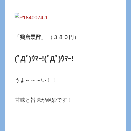
「
鶏唐黒酢
」 （３８０円）
(ﾟДﾟ)ｳﾏｰ!
(ﾟДﾟ)ｳﾏｰ!
うま～～～い！！
甘味と旨味が絶妙です！