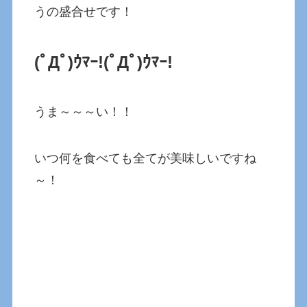
うの盛合せです！
(ﾟДﾟ)ｳﾏｰ!
(ﾟДﾟ)ｳﾏｰ!
うま～～～い！！
いつ何を食べても全てが美味しいですね
～！