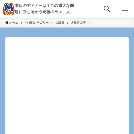
本日のディナーは？この重大な問
題に立ち向かう葛藤の日々。大
阪・京都・神戸を中心とした食べ
ホーム
地域別カテゴリー
大阪府
大阪市北区
歩き、飲み歩きを綴る。