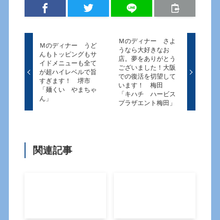
Ｍのディナー さよ
Ｍのディナー うど
うなら大好きなお
んもトッピングもサ
店。夢をありがとう
イドメニューも全て
ございました！大阪
が超ハイレベルで旨
での復活を切望して
すぎます！ 堺市
います！ 梅田
「麺くい やまちゃ
「キハチ ハービス
ん」
プラザエント梅田」
関連記事