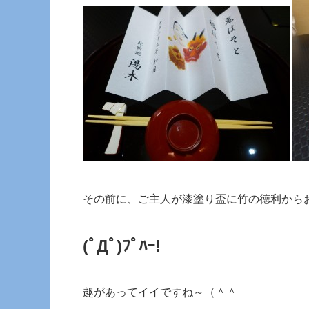
その前に、ご主人が漆塗り盃に竹の徳利から
(ﾟДﾟ)ﾌﾟﾊｰ!
趣があってイイですね～（＾＾