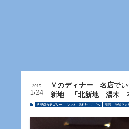
Ｍのディナー 名店でい
2015
1/24
新地 「北新地 湯木 
料理別カテゴリー
もつ鍋・鍋料理・おでん
割烹
地域別カ