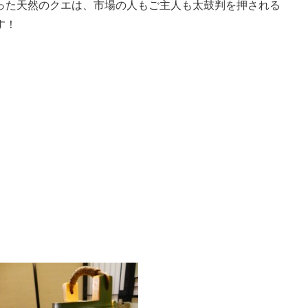
った天然のクエは、市場の人もご主人も太鼓判を押される
す！