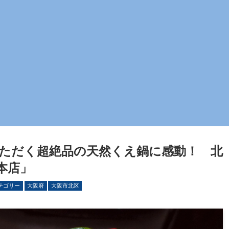
ただく超絶品の天然くえ鍋に感動！ 北
本店」
テゴリー
大阪府
大阪市北区