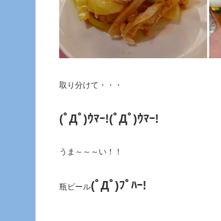
取り分けて・・・
(ﾟДﾟ)ｳﾏｰ!(ﾟДﾟ)ｳﾏｰ!
うま～～～い！！
(ﾟДﾟ)ﾌﾟﾊｰ!
瓶ビール