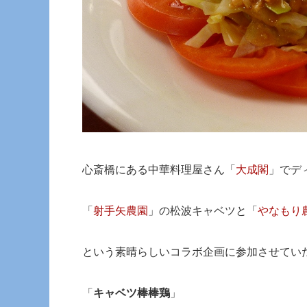
心斎橋にある中華料理屋さん「
大成閣
」でデ
「
射手矢農園
」の松波キャベツと「
やなもり
という素晴らしいコラボ企画に参加させてい
「
キャベツ棒棒鶏
」