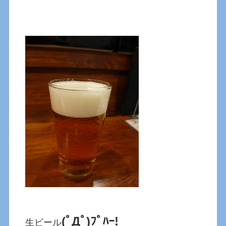
(ﾟДﾟ)ﾌﾟﾊｰ!
生ビール