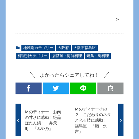
>
地域別カテゴリー
大阪府
大阪市福島区
料理別カテゴリー
居酒屋・海鮮料理
焼鳥・鳥料理
よかったらシェアしてね！
Ｍのディナーその
Ｍのディナー お肉
２ こだわりのネタ
の甘さに感動！絶品
と光る技に感動！
ぼたん鍋！ 弁天
福島区 「鮨 永
町 「みや乃」
吉」