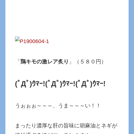
「
鶏キモの激レア炙り
」（５８０円）
(ﾟДﾟ)ｳﾏｰ!
(ﾟДﾟ)ｳﾏｰ!
(ﾟДﾟ)ｳﾏｰ!
うぉぉぉ～～～、うま～～～い！！
まったり濃厚な肝の旨味に胡麻油とネギが