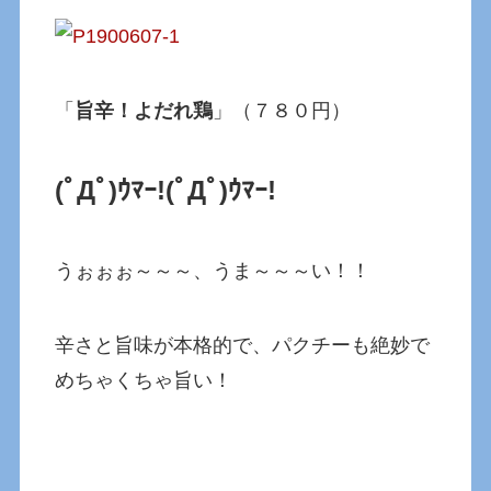
「
旨辛！よだれ鶏
」（７８０円）
(ﾟДﾟ)ｳﾏｰ!
(ﾟДﾟ)ｳﾏｰ!
うぉぉぉ～～～、うま～～～い！！
辛さと旨味が本格的で、パクチーも絶妙で
めちゃくちゃ旨い！