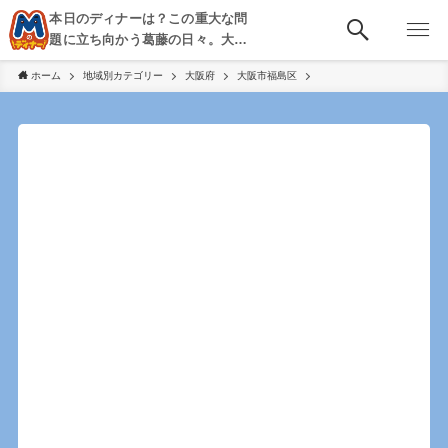
本日のディナーは？この重大な問
題に立ち向かう葛藤の日々。大
阪・京都・神戸を中心とした食べ
ホーム
地域別カテゴリー
大阪府
大阪市福島区
歩き、飲み歩きを綴る。