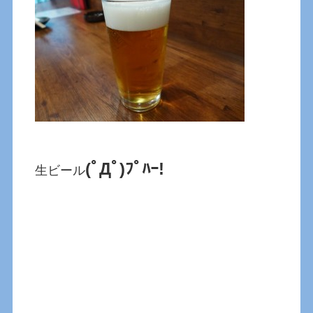
(ﾟДﾟ)ﾌﾟﾊｰ!
生ビール