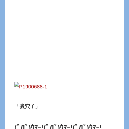
「
煮穴子
」
(ﾟДﾟ)ｳﾏｰ!
(ﾟДﾟ)ｳﾏｰ
!
(ﾟДﾟ)ｳﾏｰ!