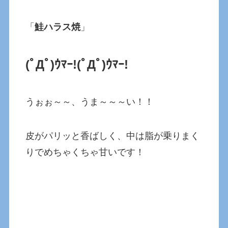
「
鮭ハラス焼
」
(ﾟДﾟ)ｳﾏｰ!
(ﾟДﾟ)ｳﾏｰ!
うぉぉ～～、うま～～～い！！
皮がパリッと香ばしく、中は脂が乗りまく
りでめちゃくちゃ甘いです！