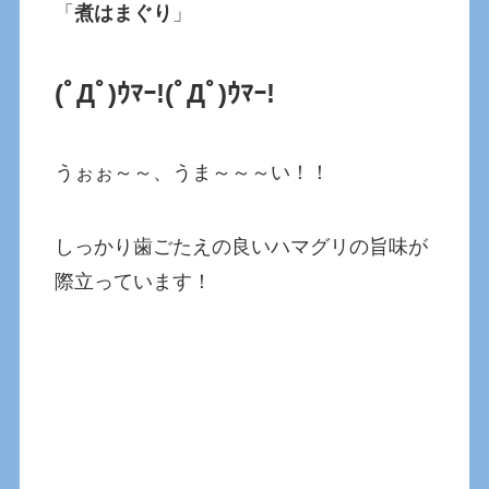
「
煮はまぐり
」
(ﾟДﾟ)ｳﾏｰ!
(ﾟДﾟ)ｳﾏｰ!
うぉぉ～～、うま～～～い！！
しっかり歯ごたえの良いハマグリの旨味が
際立っています！