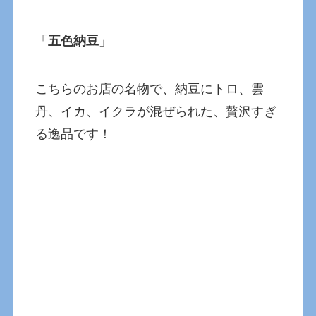
「
五色納豆
」
こちらのお店の名物で、納豆にトロ、雲
丹、イカ、イクラが混ぜられた、贅沢すぎ
る逸品です！