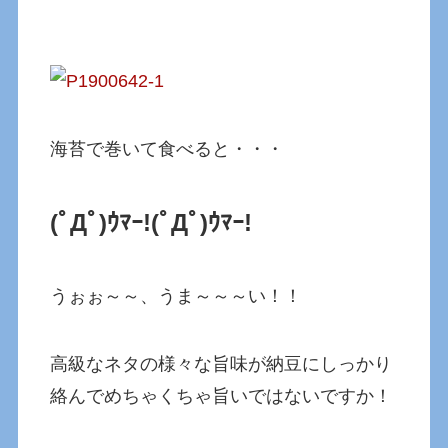
海苔で巻いて食べると・・・
(ﾟДﾟ)ｳﾏｰ!
(ﾟДﾟ)ｳﾏｰ!
うぉぉ～～、うま～～～い！！
高級なネタの様々な旨味が納豆にしっかり
絡んでめちゃくちゃ旨いではないですか！