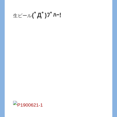
(ﾟДﾟ)ﾌﾟﾊｰ!
生ビール