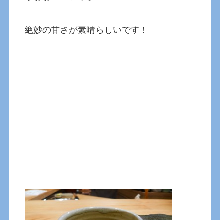
絶妙の甘さが素晴らしいです！