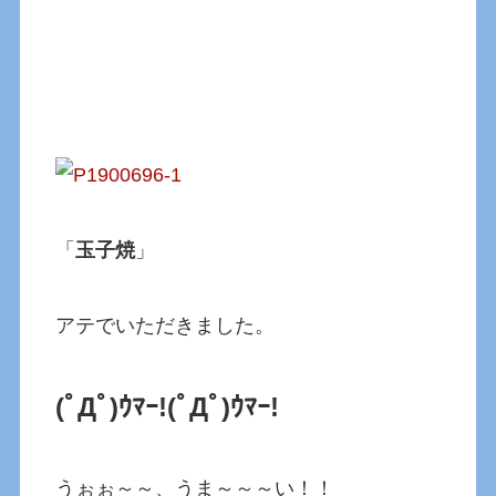
「
玉子焼
」
アテでいただきました。
(ﾟДﾟ)ｳﾏｰ!
(ﾟДﾟ)ｳﾏｰ!
うぉぉ～～、うま～～～い！！