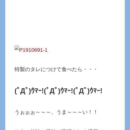
特製のタレにつけて食べたら・・・
(ﾟДﾟ)ｳﾏｰ!(ﾟДﾟ)ｳﾏｰ!(ﾟДﾟ)ｳﾏｰ!
うぉぉぉ～～～、うま～～～い！！