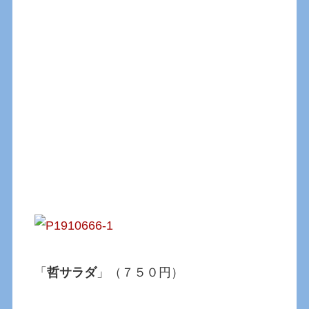
「
哲サラダ
」（７５０円）