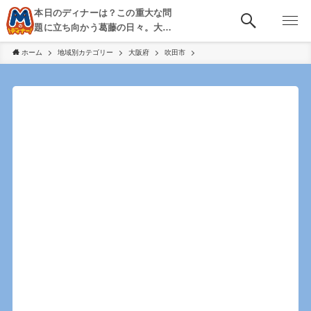
本日のディナーは？この重大な問
題に立ち向かう葛藤の日々。大
阪・京都・神戸を中心とした食べ
ホーム
地域別カテゴリー
大阪府
吹田市
歩き、飲み歩きを綴る。