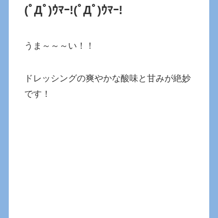
(ﾟДﾟ)ｳﾏｰ!(ﾟДﾟ)ｳﾏｰ!
うま～～～い！！
ドレッシングの爽やかな酸味と甘みが絶妙
です！