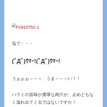
塩で・・・
(ﾟДﾟ)ｳﾏｰ!(ﾟДﾟ)ｳﾏｰ!
うぉぉぉ～～～、うま～～～い！！
ハラミの旨味が濃厚な肉汁が、止めどもな
く溢れ出てくるではないですか！