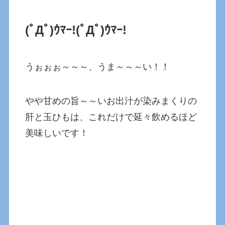
(ﾟДﾟ)ｳﾏｰ!
(ﾟДﾟ)ｳﾏｰ!
うぉぉぉ～～～、うま～～～い！！
やや甘めの旨～～いお出汁が染みまくりの
肝と玉ひもは、これだけで延々飲めるほど
美味しいです！