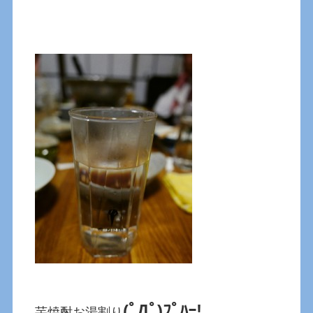
(ﾟДﾟ)ﾌﾟﾊｰ!
芋焼酎お湯割り