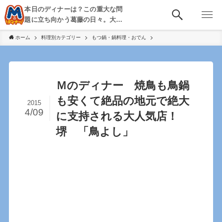
本日のディナーは？この重大な問
題に立ち向かう葛藤の日々。大
阪・京都・神戸を中心とした食べ
ホーム
料理別カテゴリー
もつ鍋・鍋料理・おでん
歩き、飲み歩きを綴る。
Ｍのディナー 焼鳥も鳥鍋
も安くて絶品の地元で絶大
2015
4/09
に支持される大人気店！
堺 「鳥よし」