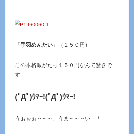
「
手羽めんたい
」（１５０円）
この本格派がたっ１５０円なんて驚きで
す！
(ﾟДﾟ)ｳﾏｰ!
(ﾟДﾟ)ｳﾏｰ!
うぉぉぉ～～～、うま～～～い！！