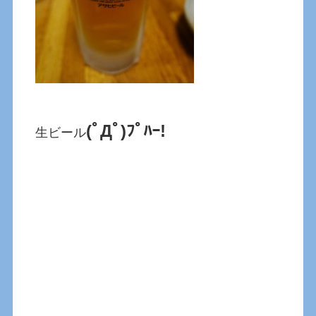
(ﾟДﾟ)ﾌﾟﾊｰ!
生ビール