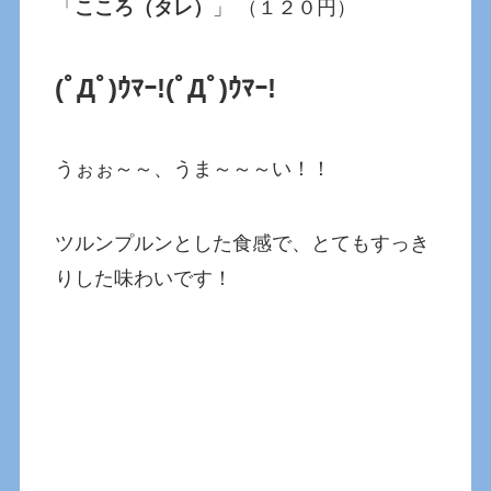
「
こころ（タレ）
」 （１２０円）
(ﾟДﾟ)ｳﾏｰ!
(ﾟДﾟ)ｳﾏｰ!
うぉぉ～～、うま～～～い！！
ツルンプルンとした食感で、とてもすっき
りした味わいです！