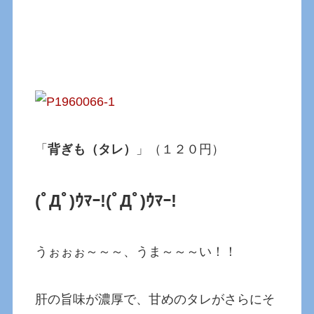
「
背ぎも（タレ）
」（１２０円）
(ﾟДﾟ)ｳﾏｰ!
(ﾟДﾟ)ｳﾏｰ!
うぉぉぉ～～～、うま～～～い！！
肝の旨味が濃厚で、甘めのタレがさらにそ