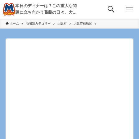
本日のディナーは？この重大な問
題に立ち向かう葛藤の日々。大
阪・京都・神戸を中心とした食べ
ホーム
地域別カテゴリー
大阪府
大阪市福島区
歩き、飲み歩きを綴る。