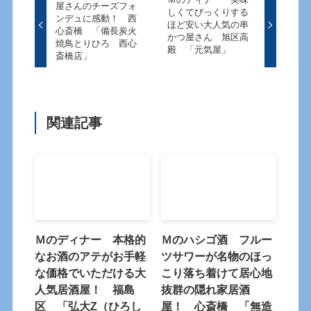
屋さんのチーズフォ
しくてびっくりする
ンデュに感動！ 西
ほど安い大人気の串
心斎橋 「備長炭火
かつ屋さん 旭区高
焼鳥とりひろ 西心
殿 「元気屋」
斎橋店」
関連記事
Ｍのディナー 本格的
Ｍのハシゴ酒 フルー
なお酒のアテがお手軽
ツサワーが名物のほっ
な価格でいただける大
こり落ち着けて居心地
人気居酒屋！ 福島
抜群の隠れ家居酒
区 「弘大Z（ひろし
屋！ 心斎橋 「無造