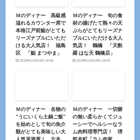
Ｍのディナー 高級感
Ｍのディナー 旬の食
溢れるカウンター席で
材の揚げたて熱々の天
本格江戸前鮨がとても
ぷらがとてもリーズナ
リーズナブルにいただ
ブルにいただける大人
ける大人気店！ 福島
気店！ 鶴橋 「天麩
区 「鮨 まつやま」
羅 はな天 鶴橋店」
2018年11月13日 19:00
2018年10月19日 19:00
Ｍのディナー 名物の
Ｍのディナー 一切癖
“うにいくら土鍋ご飯”
の無い柔らかくてジュ
を始めとして旬の魚介
ーシーでヘルシーなラ
類がとても美味しい大
ム肉料理専門店！ 堺
人気居酒屋！ 六本
筋本町「ラム肉家