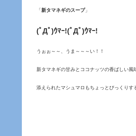
「
新タマネギのスープ
」
(ﾟДﾟ)ｳﾏｰ!(ﾟДﾟ)ｳﾏｰ!
うぉぉ～～、うま～～～い！！
新タマネギの甘みとココナッツの香ばしい風
添えられたマシュマロもちょっとびっくりす