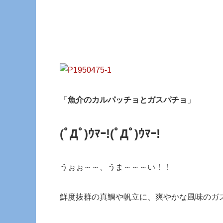
「
魚介のカルパッチョとガスパチョ
」
(ﾟДﾟ)ｳﾏｰ!(ﾟДﾟ)ｳﾏｰ!
うぉぉ～～、うま～～～い！！
鮮度抜群の真鯛や帆立に、爽やかな風味のガ