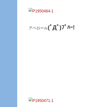
(ﾟДﾟ)ﾌﾟﾊｰ!
アペロール