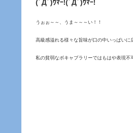
(ﾟДﾟ)ｳﾏｰ!(ﾟДﾟ)ｳﾏｰ!
うぉぉ～～、うま～～～い！！
高級感溢れる様々な旨味が口の中いっぱいに
私の貧弱なボキャブラリーではもはや表現不