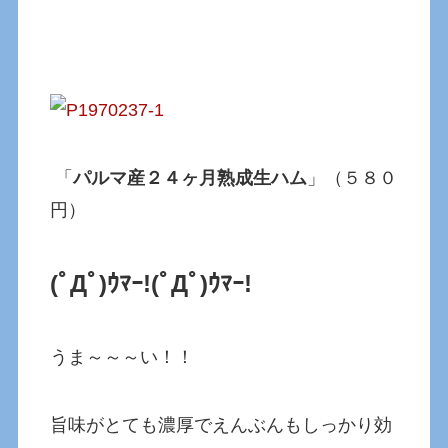
「
パルマ産２４ヶ月熟成生ハム
」（５８０
円）
(ﾟДﾟ)ｳﾏｰ!(ﾟДﾟ)ｳﾏｰ!
うま～～～い！！
旨味がとても濃厚でえんぶんもしっかり効