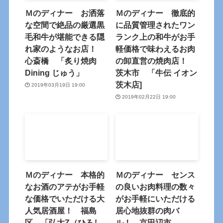
Ｍのディナー お洒落
Ｍのディナー 徹底的
な空間で絶品の厳選黒
に品質管理されたワン
毛和牛が堪能できる隠
ランク上の和牛がお手
れ家のようなお店！
軽価格で味わえるお肉
心斎橋 「炙り焼肉
の卸直営の焼肉店！
Dining じゅう」
茨木市 「牛伝 イオン
茨木店]
2019年03月19日 19:00
2019年02月22日 19:00
Ｍのディナー 本格的
Ｍのディナー センス
なお酒のアテがお手軽
の良いお肉料理の数々
な価格でいただける大
がお手軽にいただける
人気居酒屋！ 福島
居心地抜群の肉バ
区 「弘大Z（ひろし
ル！ 京田辺市