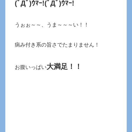
(ﾟДﾟ)ｳﾏｰ!(ﾟДﾟ)ｳﾏｰ!
うぉぉ～～、うま～～～い！！
病み付き系の旨さでたまりません！
大満足！！
お腹いっぱい