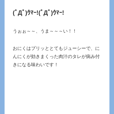
(ﾟДﾟ)ｳﾏｰ!(ﾟДﾟ)ｳﾏｰ!
うぉぉ～～、うま～～～い！！
おにくはプリッととてもジューシーで、に
んにくが効きまくった肉汁のタレが病み付
きになる味わいです！