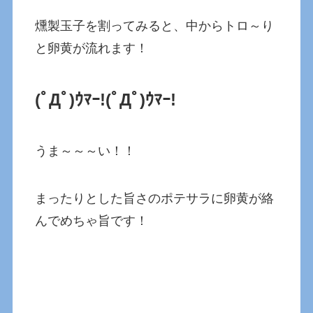
燻製玉子を割ってみると、中からトロ～り
と卵黄が流れます！
(ﾟДﾟ)ｳﾏｰ!(ﾟДﾟ)ｳﾏｰ!
うま～～～い！！
まったりとした旨さのポテサラに卵黄が絡
んでめちゃ旨です！