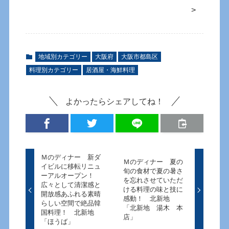
>
地域別カテゴリー
大阪府
大阪市都島区
料理別カテゴリー
居酒屋・海鮮料理
よかったらシェアしてね！
Ｍのディナー 新ダ
Ｍのディナー 夏の
イビルに移転リニュ
旬の食材で夏の暑さ
ーアルオープン！
を忘れさせていただ
広々として清潔感と
ける料理の味と技に
開放感あふれる素晴
感動！ 北新地
らしい空間で絶品韓
「北新地 湯木 本
国料理！ 北新地
店」
「ほうば」