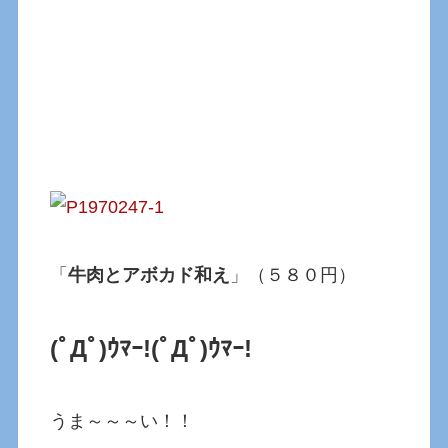
「
牛肉とアボカド和え
」（５８０円）
(ﾟДﾟ)ｳﾏｰ!(ﾟДﾟ)ｳﾏｰ!
うま～～～い！！