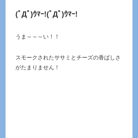
(ﾟДﾟ)ｳﾏｰ!(ﾟДﾟ)ｳﾏｰ!
うま～～～い！！
スモークされたササミとチーズの香ばしさ
がたまりません！