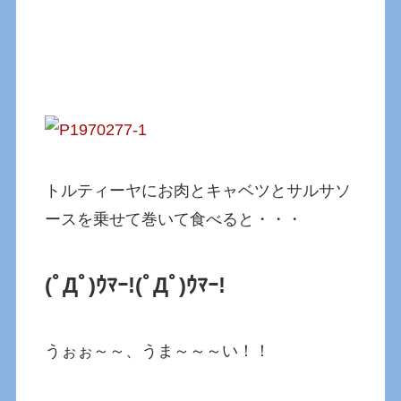
トルティーヤにお肉とキャベツとサルサソ
ースを乗せて巻いて食べると・・・
(ﾟДﾟ)ｳﾏｰ!(ﾟДﾟ)ｳﾏｰ!
うぉぉ～～、うま～～～い！！