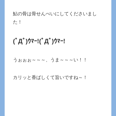
鮎の骨は骨せんべいにしてくださいまし
た！
(ﾟДﾟ)ｳﾏｰ!(ﾟДﾟ)ｳﾏｰ!
うぉぉぉ～～～、うま～～～い！！
カリッと香ばしくて旨いですね～！