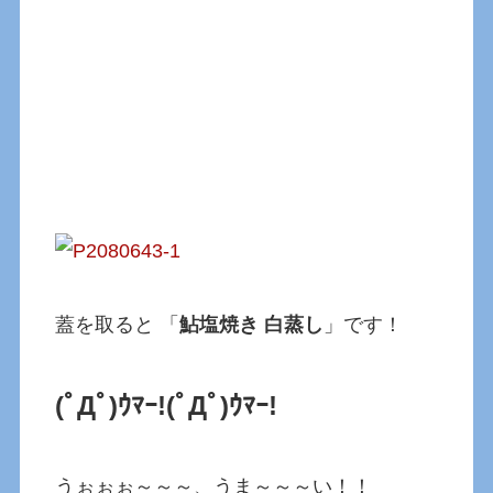
蓋を取ると 「
鮎塩焼き 白蒸し
」です！
(ﾟДﾟ)ｳﾏｰ!(ﾟДﾟ)ｳﾏｰ!
うぉぉぉ～～～、うま～～～い！！