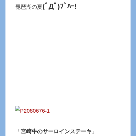
(ﾟДﾟ)ﾌﾟﾊｰ!
琵琶湖の夏
「
宮崎牛のサーロインステーキ
」