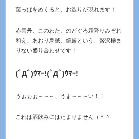
葉っぱをめくると、お造りが現れます！
赤雲丹、このわた、のどぐろ霜降りみぞれ
和え、あおり烏賊、縞鯵という、贅沢極ま
りない盛り合わせです！
(ﾟДﾟ)ｳﾏｰ!(ﾟДﾟ)ｳﾏｰ!
うぉぉぉ～～～、うま～～～い！！
これは酒飲みにはたまりません（＾＾