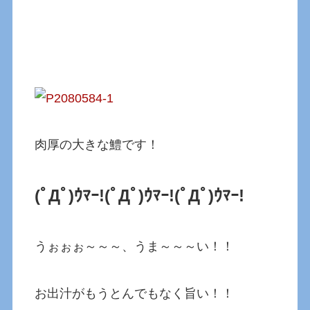
肉厚の大きな鱧です！
(ﾟДﾟ)ｳﾏｰ!(ﾟДﾟ)ｳﾏｰ!
(ﾟДﾟ)ｳﾏｰ!
うぉぉぉ～～～、うま～～～い！！
お出汁がもうとんでもなく旨い！！