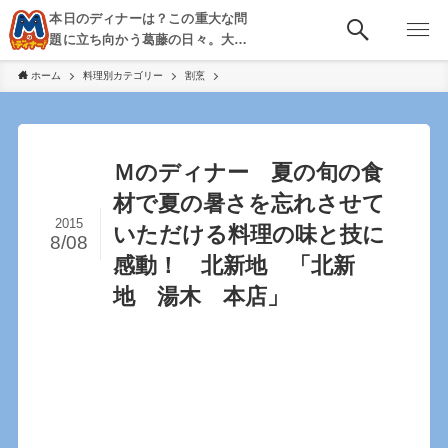
本日のディナーは？この重大な問
題に立ち向かう葛藤の日々。大
阪・京都・神戸を中心とした食べ
ホーム
料理別カテゴリー
割烹
歩き、飲み歩きを綴る。
Ｍのディナー 夏の旬の食
材で夏の暑さを忘れさせて
2015
いただける料理の味と技に
8/08
感動！ 北新地 「北新
地 湯木 本店」