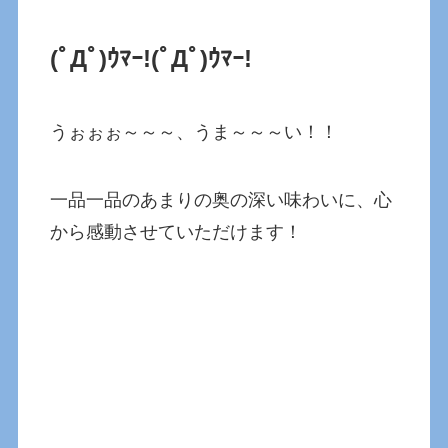
(ﾟДﾟ)ｳﾏｰ!(ﾟДﾟ)ｳﾏｰ!
うぉぉぉ～～～、うま～～～い！！
一品一品のあまりの奥の深い味わいに、心
から感動させていただけます！