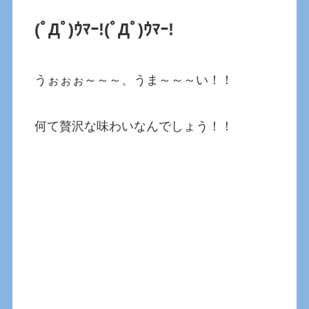
(ﾟДﾟ)ｳﾏｰ!(ﾟДﾟ)ｳﾏｰ!
うぉぉぉ～～～、うま～～～い！！
何て贅沢な味わいなんでしょう！！