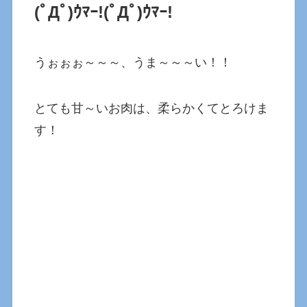
(ﾟДﾟ)ｳﾏｰ!(ﾟДﾟ)ｳﾏｰ!
うぉぉぉ～～～、うま～～～い！！
とても甘～いお肉は、柔らかくてとろけま
す！