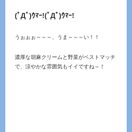
(ﾟДﾟ)ｳﾏｰ!(ﾟДﾟ)ｳﾏｰ!
うぉぉぉ～～～、うま～～～い！！
濃厚な胡麻クリームと野菜がベストマッチ
で、涼やかな雰囲気もイイですね～！