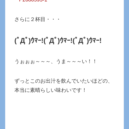
さらに２杯目・・・
(ﾟДﾟ)ｳﾏｰ!(ﾟДﾟ)ｳﾏｰ!
(ﾟДﾟ)ｳﾏｰ!
うぉぉぉ～～～、うま～～～い！！
ずっとこのお出汁を飲んでいたいほどの、
本当に素晴らしい味わいです！