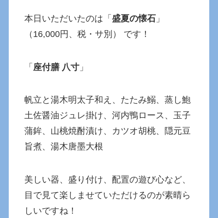
本日いただいたのは「
盛夏の懐石
」
（16,000円、税・サ別） です！
「
座付膳 八寸
」
帆立と湯木明太子和え、たたみ鰯、蒸し鮑
土佐醤油ジュレ掛け、河内鴨ロース、玉子
蒲鉾、山桃焼酎漬け、カツオ胡桃、隠元豆
旨煮、湯木唐墨大根
美しい器、盛り付け、配置の遊び心など、
目で見て楽しませていただけるのが素晴ら
しいですね！