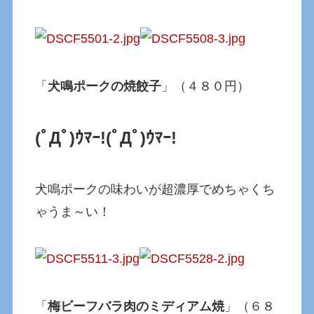
「
犬鳴ポークの焼餃子
」（４８０円）
(ﾟДﾟ)ｳﾏｰ!
(ﾟДﾟ)ｳﾏｰ!
犬鳴ポークの味わいが超濃厚でめちゃくち
ゃうま～い！
「
梅ビーフバラ肉のミディアム焼
」（６８