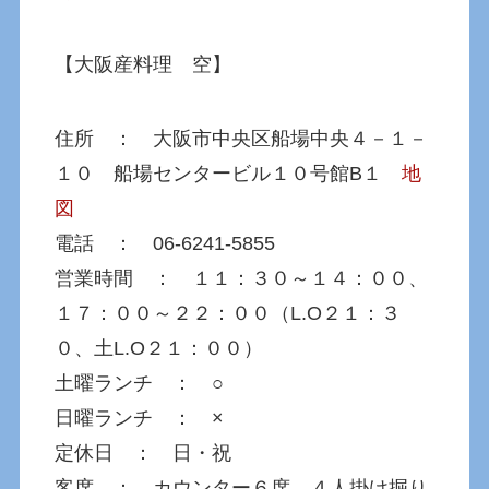
【大阪産料理 空】
住所 ： 大阪市中央区船場中央４－１－
１０ 船場センタービル１０号館B１
地
図
電話 ： 06-6241-5855
営業時間 ： １１：３０～１４：００、
１７：００～２２：００（L.O２１：３
０、土L.O２１：００）
土曜ランチ ： ○
日曜ランチ ： ×
定休日 ： 日・祝
客席 ： カウンター６席、４人掛け掘り