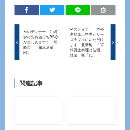
Ｍのディナー 本格
Ｍのディナー 沖縄
宮崎郷土料理がリー
食材のお値打ちBBQ
ズナブルにいただけ
が楽しめます！ 尼
ます 北新地 「宮
崎市 「旬魚酒菜
崎郷土料理と佳酒・
回」
佳菜 亀千代」
関連記事