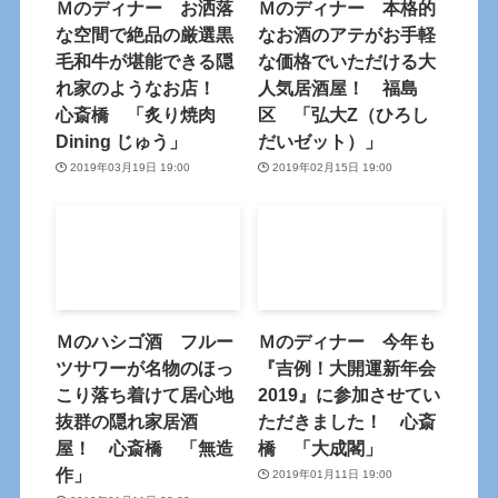
Ｍのディナー お洒落
Ｍのディナー 本格的
な空間で絶品の厳選黒
なお酒のアテがお手軽
毛和牛が堪能できる隠
な価格でいただける大
れ家のようなお店！
人気居酒屋！ 福島
心斎橋 「炙り焼肉
区 「弘大Z（ひろし
Dining じゅう」
だいゼット）」
2019年03月19日 19:00
2019年02月15日 19:00
Ｍのハシゴ酒 フルー
Ｍのディナー 今年も
ツサワーが名物のほっ
『吉例！大開運新年会
こり落ち着けて居心地
2019』に参加させてい
抜群の隠れ家居酒
ただきました！ 心斎
屋！ 心斎橋 「無造
橋 「大成閣」
作」
2019年01月11日 19:00