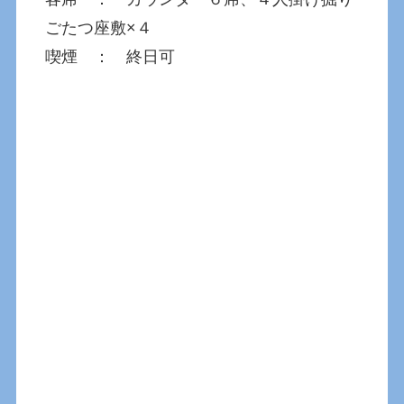
ごたつ座敷×４
喫煙 ： 終日可