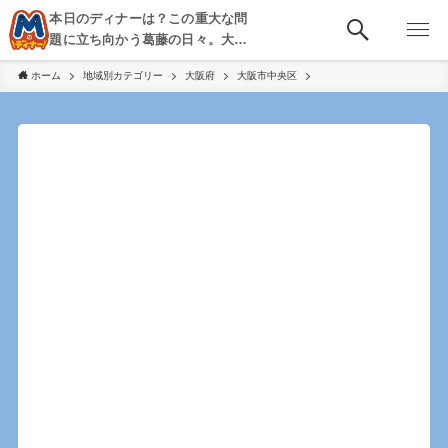
本日のディナーは？この重大な問
題に立ち向かう葛藤の日々。大
阪・京都・神戸を中心とした食べ
ホーム
地域別カテゴリー
大阪府
大阪市中央区
歩き、飲み歩きを綴る。