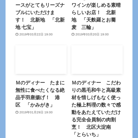
ースがとてもリーズナ
ワインが楽しめる素晴
ブルにいただけま
らしいお店！ 北新
す！ 北新地 「北新
地 「天麩羅とお蕎
地 七宝」
麦 三輪」
2019年03月22日 19:00
2019年03月20日 19:00
Ｍのディナー たまに
Ｍのディナー こだわ
無性に食べたくなる絶
りの黒毛和牛と高級素
品手羽唐揚げ！ 港
材を惜しげもなく使っ
区 「かみがき」
た極上料理の数々で感
動をあたえていただけ
2019年01月29日 19:00
る完全会員制の肉割
烹！ 北区大淀南
「とらいち」