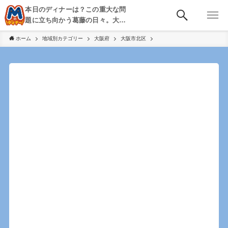
本日のディナーは？この重大な問
題に立ち向かう葛藤の日々。大
阪・京都・神戸を中心とした食べ
ホーム
地域別カテゴリー
大阪府
大阪市北区
歩き、飲み歩きを綴る。