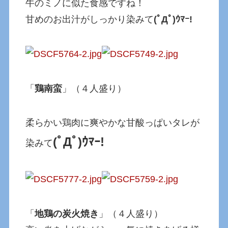
牛のミノに似た食感ですね！
甘めのお出汁がしっかり染みて
(ﾟДﾟ)ｳﾏｰ!
「
鶏南蛮
」（４人盛り）
柔らかい鶏肉に爽やかな甘酸っぱいタレが
(ﾟДﾟ)ｳﾏｰ!
染みて
「
地鶏の炭火焼き
」（４人盛り）