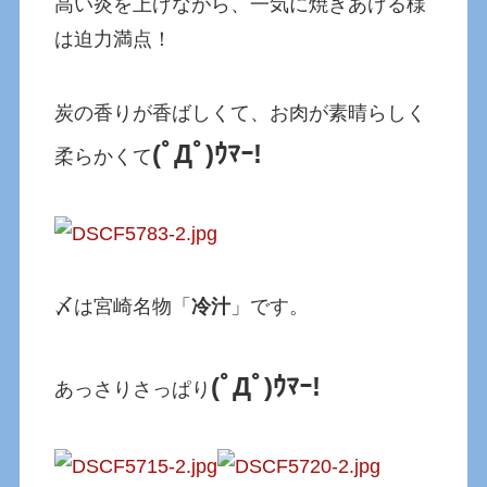
高い炎を上げながら、一気に焼きあげる様
は迫力満点！
炭の香りが香ばしくて、お肉が素晴らしく
(ﾟДﾟ)ｳﾏｰ!
柔らかくて
〆は宮崎名物「
冷汁
」です。
(ﾟДﾟ)ｳﾏｰ!
あっさりさっぱり