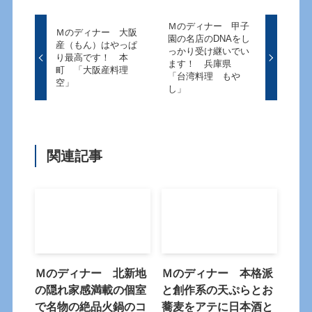
Ｍのディナー 甲子
Ｍのディナー 大阪
園の名店のDNAをし
産（もん）はやっぱ
っかり受け継いでい
り最高です！ 本
ます！ 兵庫県
町 「大阪産料理
「台湾料理 もや
空」
し」
関連記事
Ｍのディナー 北新地
Ｍのディナー 本格派
の隠れ家感満載の個室
と創作系の天ぷらとお
で名物の絶品火鍋のコ
蕎麦をアテに日本酒と