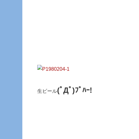
(ﾟДﾟ)ﾌﾟﾊｰ!
生ビール