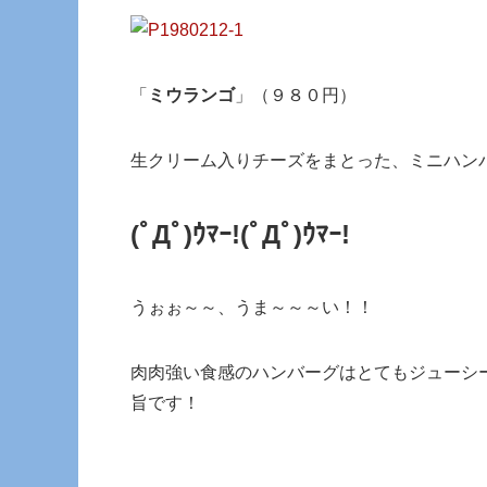
「
ミウランゴ
」（９８０円）
生クリーム入りチーズをまとった、ミニハン
(ﾟДﾟ)ｳﾏｰ!
(ﾟДﾟ)ｳﾏｰ!
うぉぉ～～、うま～～～い！！
肉肉強い食感のハンバーグはとてもジューシ
旨です！