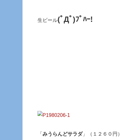
(ﾟДﾟ)ﾌﾟﾊｰ!
生ビール
「
みうらんどサラダ
」（１２６０円）