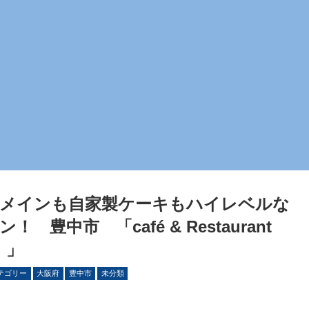
メインも自家製ケーキもハイレベルな
豊中市 「café & Restaurant
）」
テゴリー
大阪府
豊中市
未分類