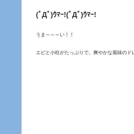
(ﾟДﾟ)ｳﾏｰ!
(ﾟДﾟ)ｳﾏｰ!
うま～～～い！！
エビと小柱がたっぷりで、爽やかな風味のド