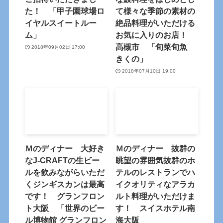
た！ 「甲子園球場ロ
て様々な季節の素材の
イヤルスイートルー
絶品料理がいただける
ム」
お気に入りのお店！
高槻市 「旬菜旬魚
2018年09月02日 17:00
きくの」
2018年07月10日 19:00
Ｍのディナー 大好き
Ｍのディナー 抜群の
なJ-CRAFTの生ビー
眺望の雰囲気抜群のホ
ルを飲みながらいただ
テルのレストランでハ
くジンギスカンは最高
イクオリティなアラカ
です！ グランフロン
ルト料理がいただけま
ト大阪 「世界のビー
す！ スイスホテル南
ル博物館 グランフロン
海大阪