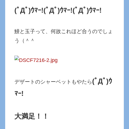
(ﾟДﾟ)ｳﾏｰ!
(ﾟДﾟ)ｳﾏｰ!
(ﾟДﾟ)ｳﾏｰ!
鰻と玉子って、何故これほど合うのでしょ
う（＾＾
(ﾟДﾟ)ｳ
デザートのシャーベットもやたら
ﾏｰ!
大満足！！