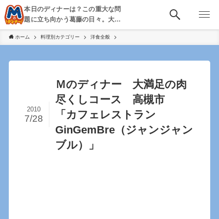
本日のディナーは？この重大な問
題に立ち向かう葛藤の日々。大
阪・京都・神戸を中心とした食べ
ホーム
料理別カテゴリー
洋食全般
歩き、飲み歩きを綴る。
Ｍのディナー 大満足の肉
尽くしコース 高槻市
2010
「カフェレストラン
7/28
GinGemBre（ジャンジャン
ブル）」