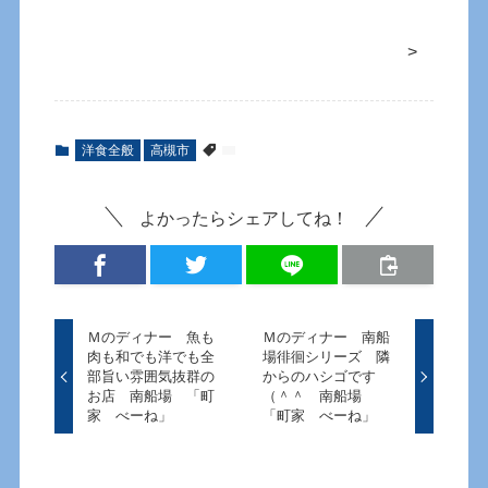
>
洋食全般
高槻市
よかったらシェアしてね！
Ｍのディナー 魚も
Ｍのディナー 南船
肉も和でも洋でも全
場徘徊シリーズ 隣
部旨い雰囲気抜群の
からのハシゴです
お店 南船場 「町
（＾＾ 南船場
家 べーね」
「町家 べーね」