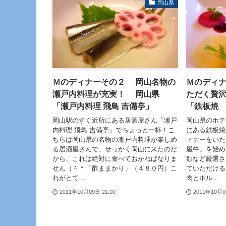
岡山県
Ｍのディナーその２ 岡山名物の
Ｍのディ
瀬戸内料理が充実！ 岡山県
ただく贅
「瀬戸内料理 飛鳥 吉備亭」
「鉄板焼
岡山駅のすぐ近所にある居酒屋さん「瀬戸
岡山県のホテ
内料理 飛鳥 吉備亭」でちょっと一杯！こ
にある鉄板焼
ちらは岡山県の名物の瀬戸内料理が楽しめ
ィナーをいた
る居酒屋さんで、せっかく岡山に来たのだ
屋牛」を始め
から、これは絶対に食べておかねばなりま
類など厳選さ
せん（＾＾「酢ままかり」（４８０円）こ
ていただける
れがとて...
肉とホル...
2011年10月09日 21:00
2011年10月0