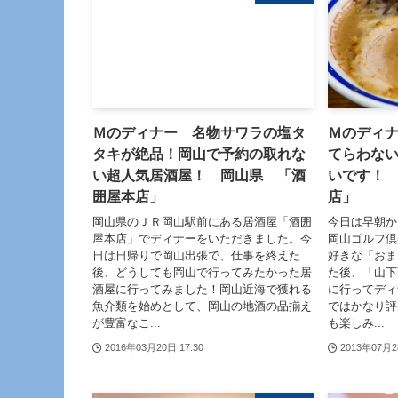
Ｍのディナー 名物サワラの塩タ
Ｍのディ
タキが絶品！岡山で予約の取れな
てらわな
い超人気居酒屋！ 岡山県 「酒
いです！
囲屋本店」
店」
岡山県のＪＲ岡山駅前にある居酒屋「酒囲
今日は早朝か
屋本店」でディナーをいただきました。今
岡山ゴルフ倶
日は日帰りで岡山出張で、仕事を終えた
好きな「おま
後、どうしても岡山で行ってみたかった居
た後、「山下
酒屋に行ってみました！岡山近海で獲れる
に行ってディ
魚介類を始めとして、岡山の地酒の品揃え
ではかなり評
が豊富なこ...
も楽しみ...
2016年03月20日 17:30
2013年07月2