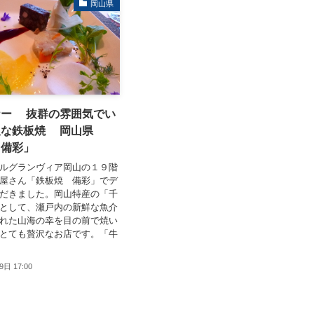
岡山県
ナー 抜群の雰囲気でい
沢な鉄板焼 岡山県
 備彩」
ルグランヴィア岡山の１９階
屋さん「鉄板焼 備彩」でデ
だきました。岡山特産の「千
として、瀬戸内の新鮮な魚介
れた山海の幸を目の前で焼い
とても贅沢なお店です。「牛
9日 17:00