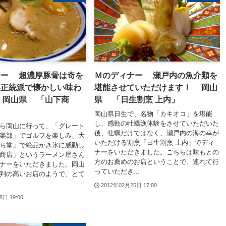
ナー 超濃厚豚骨は奇を
Ｍのディナー 瀬戸内の魚介類を
い正統派で懐かしい味わ
堪能させていただけます！ 岡山
 岡山県 「山下商
県 「日生割烹 上内」
岡山県日生で、名物「カキオコ」を堪能
し、感動の牡蠣漁体験をさせていただいた
ら岡山に行って、「グレート
後、牡蠣だけではなく、瀬戸内の海の幸が
楽部」でゴルフを楽しみ、大
いただける割烹「日生割烹 上内」でディ
ち堂」で絶品かき氷に感動し
ナーをいただきました。こちらは味もとの
商店」というラーメン屋さん
方のお薦めのお店ということで、連れて行
ナーをいただきました。岡山
っていただき...
判の高いお店のようで、とて
2012年02月25日 17:00
8日 19:00