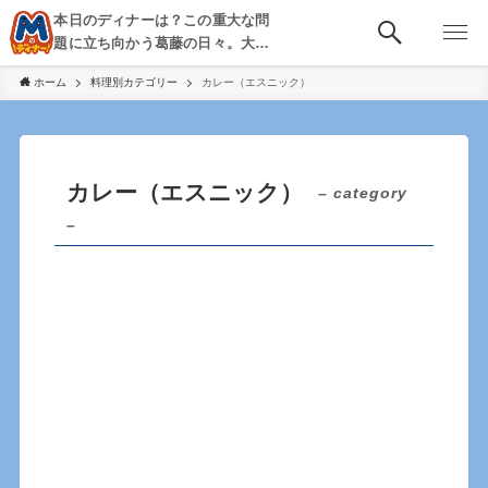
本日のディナーは？この重大な問
題に立ち向かう葛藤の日々。大
阪・京都・神戸を中心とした食べ
ホーム
料理別カテゴリー
カレー（エスニック）
歩き、飲み歩きを綴る。
カレー（エスニック）
– category
–