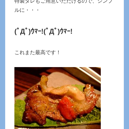
特製タレもご用意いただけるので、シンプ
ルに・・・
(ﾟДﾟ)ｳﾏｰ!
(ﾟДﾟ)ｳﾏｰ!
これまた最高です！