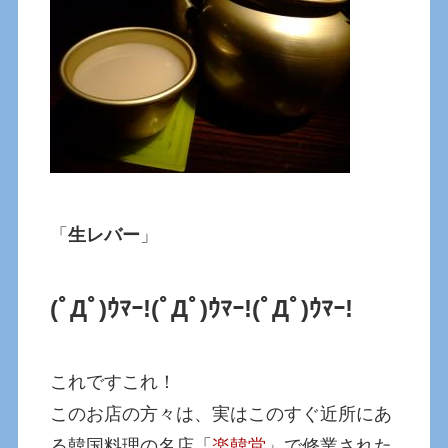
「
生レバー
」
(ﾟДﾟ)ｳﾏｰ!
(ﾟДﾟ)ｳﾏｰ!
(ﾟДﾟ)ｳﾏｰ!
これですこれ！
このお店の方々は、実はこのすぐ近所にあ
る韓国料理の名店「
楽韓堂
」で修業された