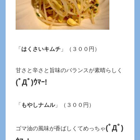
「
はくさいキムチ
」（３００円）
甘さと辛さと旨味のバランスが素晴らしく
(ﾟДﾟ)ｳﾏｰ!
「
もやしナムル
」（３００円）
(ﾟДﾟ)
ゴマ油の風味が香ばしくてめっちゃ