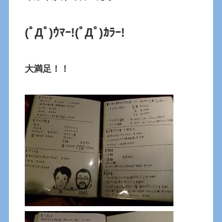
(ﾟДﾟ)ｳﾏｰ!
(ﾟДﾟ)ｶﾗｰ!
大満足！！