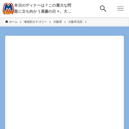
本日のディナーは？この重大な問
題に立ち向かう葛藤の日々。大
阪・京都・神戸を中心とした食べ
ホーム
地域別カテゴリー
大阪府
大阪市北区
歩き、飲み歩きを綴る。