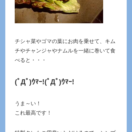
チシャ菜やゴマの葉にお肉を乗せて、キム
チやチャンジャやナムルを一緒に巻いて食
べると・・・
(ﾟДﾟ)ｳﾏｰ!
(ﾟДﾟ)ｳﾏｰ!
うま～い！
これ最高です！