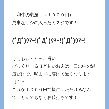
「
和牛の刺身
」（１０００円）
見事なサシの入ったミスジです！
(ﾟДﾟ)ｳﾏｰ!
(ﾟДﾟ)ｳﾏｰ!
(ﾟДﾟ)ｳﾏｰ!
うぉぉぉ～～～、旨い！
びっくりするほど甘いお肉は、口の中の温
度だけで、噛まずに溶けて無くなります
（＾＾
これが１０００円で提供いただけるなん
て、とんでもなくお値打ちです！