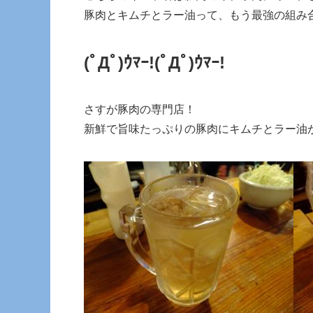
豚肉とキムチとラー油って、もう最強の組み
(ﾟДﾟ)ｳﾏｰ!
(ﾟДﾟ)ｳﾏｰ!
さすが豚肉の専門店！
新鮮で旨味たっぷりの豚肉にキムチとラー油