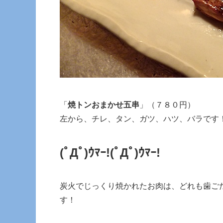
「
焼トンおまかせ五串
」（７８０円）
左から、チレ、タン、ガツ、ハツ、バラです
(ﾟДﾟ)ｳﾏｰ!
(ﾟДﾟ)ｳﾏｰ!
炭火でじっくり焼かれたお肉は、どれも歯ご
す！