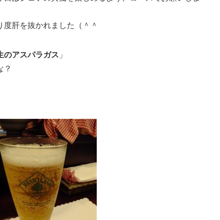
り度肝を抜かれました（＾＾
生のアスパラガス
」
な？