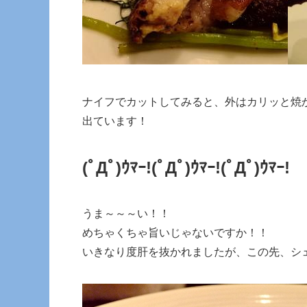
ナイフでカットしてみると、外はカリッと焼
出ています！
(ﾟДﾟ)ｳﾏｰ!
(ﾟДﾟ)ｳﾏｰ!
(ﾟДﾟ)ｳﾏｰ!
うま～～～い！！
めちゃくちゃ旨いじゃないですか！！
いきなり度肝を抜かれましたが、この先、シ