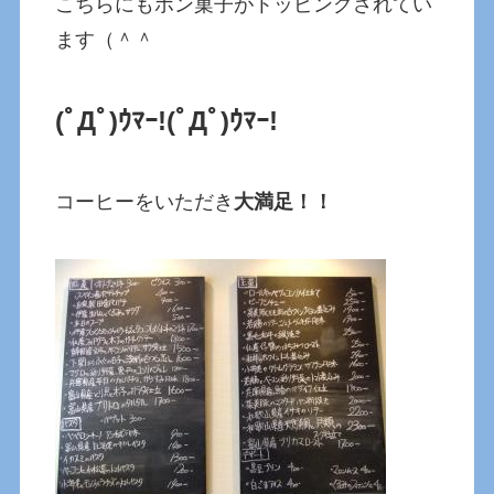
こちらにもポン菓子がトッピングされてい
ます（＾＾
(ﾟДﾟ)ｳﾏｰ!
(ﾟДﾟ)ｳﾏｰ!
コーヒーをいただき
大満足！！