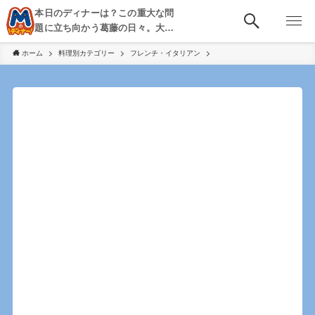
本日のディナーは？この重大な問
題に立ち向かう葛藤の日々。大
阪・京都・神戸を中心とした食べ
ホーム
料理別カテゴリー
フレンチ・イタリアン
歩き、飲み歩きを綴る。