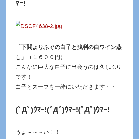
ﾏｰ!
「
下関よりふぐの白子と浅利の白ワイン蒸
し
」（１６００円）
こんなに巨大な白子に出会うのは久しぶり
です！
白子とスープを一緒にいただきます・・・
(ﾟДﾟ)ｳﾏｰ!
(ﾟДﾟ)ｳﾏｰ!
(ﾟДﾟ)ｳﾏｰ!
うま～～～い！！