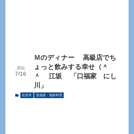
Ｍのディナー 高級店でち
ょっと飲みする幸せ（＾
2011
7/16
＾ 江坂 「口福家 にし
川」
吹田市
居酒屋・海鮮料理