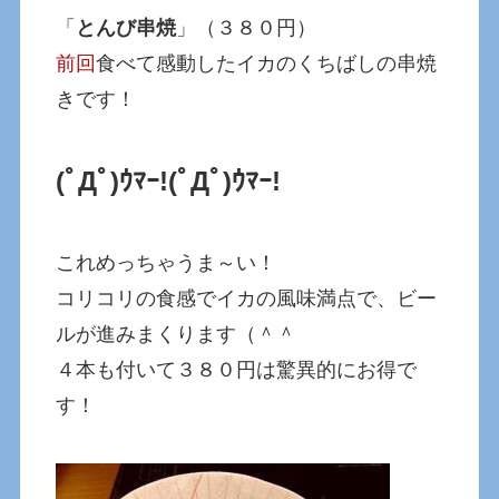
「
とんび串焼
」（３８０円）
前回
食べて感動したイカのくちばしの串焼
きです！
(ﾟДﾟ)ｳﾏｰ!
(ﾟДﾟ)ｳﾏｰ!
これめっちゃうま～い！
コリコリの食感でイカの風味満点で、ビー
ルが進みまくります（＾＾
４本も付いて３８０円は驚異的にお得で
す！