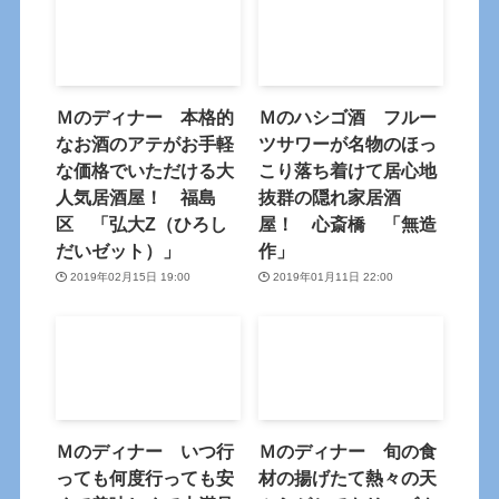
Ｍのディナー 本格的
Ｍのハシゴ酒 フルー
なお酒のアテがお手軽
ツサワーが名物のほっ
な価格でいただける大
こり落ち着けて居心地
人気居酒屋！ 福島
抜群の隠れ家居酒
区 「弘大Z（ひろし
屋！ 心斎橋 「無造
だいゼット）」
作」
2019年02月15日 19:00
2019年01月11日 22:00
Ｍのディナー いつ行
Ｍのディナー 旬の食
っても何度行っても安
材の揚げたて熱々の天