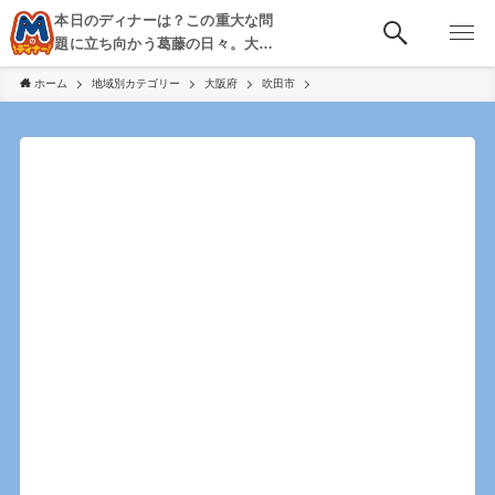
本日のディナーは？この重大な問
題に立ち向かう葛藤の日々。大
阪・京都・神戸を中心とした食べ
ホーム
地域別カテゴリー
大阪府
吹田市
歩き、飲み歩きを綴る。