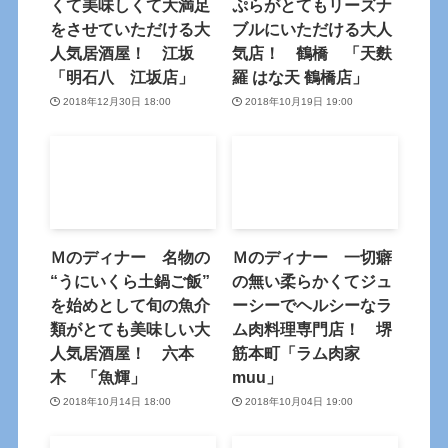
くて美味しくて大満足
ぷらがとてもリーズナ
をさせていただける大
ブルにいただける大人
人気居酒屋！ 江坂
気店！ 鶴橋 「天麩
「明石八 江坂店」
羅 はな天 鶴橋店」
2018年12月30日 18:00
2018年10月19日 19:00
Ｍのディナー 名物の
Ｍのディナー 一切癖
“うにいくら土鍋ご飯”
の無い柔らかくてジュ
を始めとして旬の魚介
ーシーでヘルシーなラ
類がとても美味しい大
ム肉料理専門店！ 堺
人気居酒屋！ 六本
筋本町「ラム肉家
木 「魚輝」
muu」
2018年10月14日 18:00
2018年10月04日 19:00