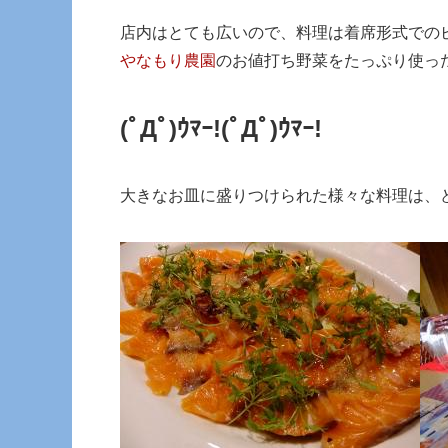
店内はとても広いので、料理は着席形式での
やなもり農園
のお値打ち野菜をたっぷり使っ
(ﾟДﾟ)ｳﾏｰ!
(ﾟДﾟ)ｳﾏｰ!
大きなお皿に盛りつけられた様々な料理は、