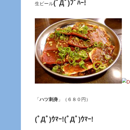
(ﾟДﾟ)ﾌﾟﾊｰ!
生ビール
「
ハツ刺身
」（６８０円）
(ﾟДﾟ)ｳﾏｰ!
(ﾟДﾟ)ｳﾏｰ!