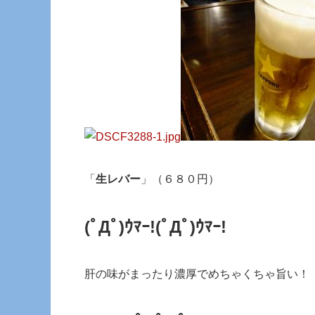
「
生レバー
」（６８０円）
(ﾟДﾟ)ｳﾏｰ!
(ﾟДﾟ)ｳﾏｰ!
肝の味がまったり濃厚でめちゃくちゃ旨い！