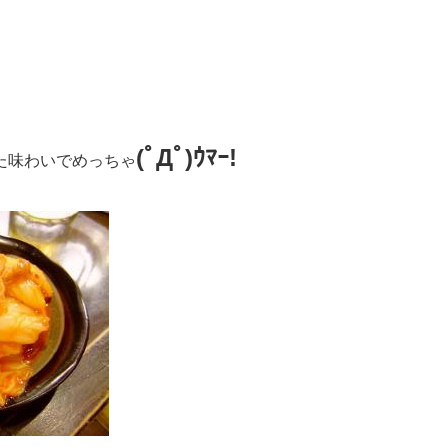
(ﾟДﾟ)ｳﾏｰ!
た味わいでめっちゃ