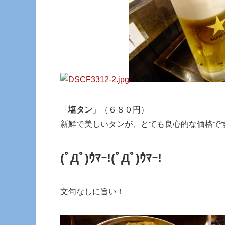
「
塩タン
」（６８０円）
新鮮で美しいタンが、とても良心的な価格で
(ﾟДﾟ)ｳﾏｰ!
(ﾟДﾟ)ｳﾏｰ!
文句なしに旨い！