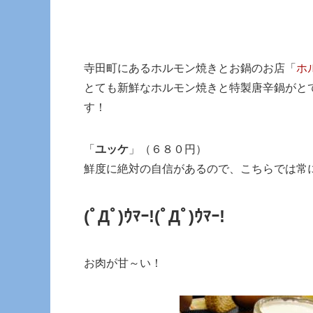
寺田町にあるホルモン焼きとお鍋のお店「
ホ
とても新鮮なホルモン焼きと特製唐辛鍋がと
す！
「
ユッケ
」（６８０円）
鮮度に絶対の自信があるので、こちらでは常
(ﾟДﾟ)ｳﾏｰ!
(ﾟДﾟ)ｳﾏｰ!
お肉が甘～い！