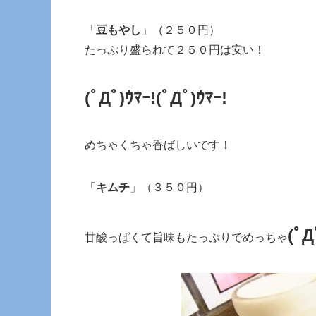
「
豆もやし
」（２５０円）
たっぷり盛られて２５０円は安い！
(ﾟДﾟ)ｳﾏｰ!
(ﾟДﾟ)ｳﾏｰ!
めちゃくちゃ香ばしいです！
「
キムチ
」（３５０円）
(ﾟД
甘酸っぱくて旨味もたっぷりでめっちゃ